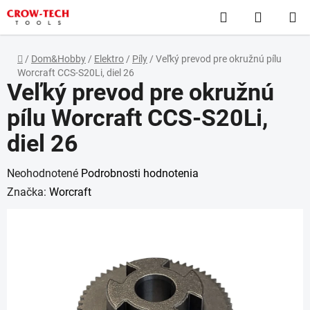
Prejsť
Hľadať
NÁKUP
na
obsah
KOŠÍK
Domov
/
Dom&Hobby
/
Elektro
/
Píly
/
Veľký prevod pre okružnú pílu
Worcraft CCS-S20Li, diel 26
Veľký prevod pre okružnú
pílu Worcraft CCS-S20Li,
diel 26
Priemerné
Neohodnotené
Podrobnosti hodnotenia
hodnotenie
Značka:
Worcraft
produktu
je
0,0
z
5
hviezdičiek.