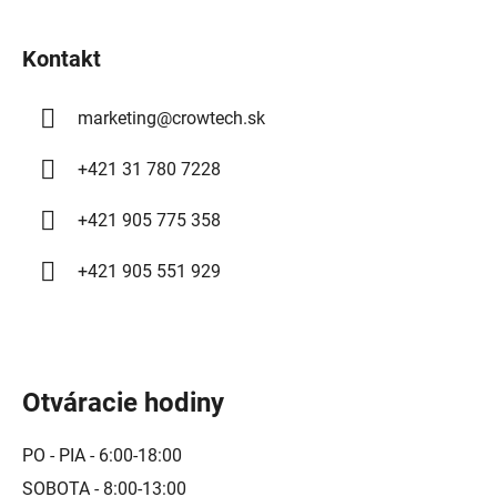
t
i
Kontakt
e
marketing
@
crowtech.sk
+421 31 780 7228
+421 905 775 358
+421 905 551 929
Otváracie hodiny
PO - PIA - 6:00-18:00
SOBOTA - 8:00-13:00