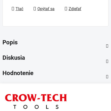
Jednotková cena:
Tlač
Opýtať sa
Zdieľať
Popis
Diskusia
Hodnotenie
Z
á
p
ä