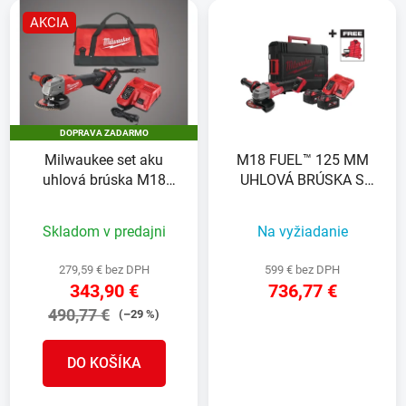
V
e
ý
p
AKCIA
p
r
i
o
s
d
p
u
DOPRAVA ZADARMO
r
k
Milwaukee set aku
M18 FUEL™ 125 MM
o
t
uhlová brúska M18
UHLOVÁ BRÚSKA S
d
o
FSAG125X-501B
POSUVNÝM SPÍNAČOM
u
v
Skladom v predajni
Na vyžiadanie
k
t
279,59 € bez DPH
599 € bez DPH
o
343,90 €
736,77 €
v
490,77 €
(–29 %)
DETAIL
DO KOŠÍKA