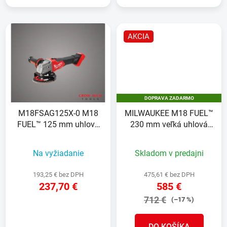
AKCIA
DOPRAVA ZADARMO
M18FSAG125X-0 M18
MILWAUKEE M18 FUEL™
FUEL™ 125 mm uhlová
230 mm veľká uhlová
brúska s posuvným
brúska
spínačom
Na vyžiadanie
Skladom v predajni
193,25 € bez DPH
475,61 € bez DPH
237,70 €
585 €
712 €
(–17 %)
DETAIL
DO KOŠÍKA