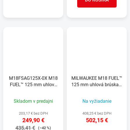
M18FSAG125X-0X M18
MILWAUKEE M18 FUEL™
FUEL™ 125 mm uhlová
125 mm uhlová brúska s
brúska s posuvným
posuvným spínačom
spínačom
Skladom v predajni
Na vyžiadanie
203,17 € bez DPH
408,25 € bez DPH
249,90 €
502,15 €
435,41 €
(–42 %)