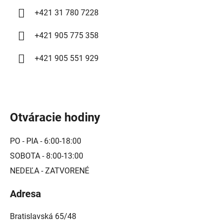
y
+421 31 780 7228
v
ý
+421 905 775 358
p
i
+421 905 551 929
s
u
Otváracie hodiny
PO - PIA - 6:00-18:00
SOBOTA - 8:00-13:00
NEDEĽA - ZATVORENÉ
Adresa
Bratislavská 65/48