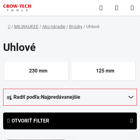
Prejsť
Hľadať
NÁKUP
na
obsah
KOŠÍK
Domov
/
MILWAUKEE
/
Aku náradie
/
Brúsky
/
Uhlové
Uhlové
230 mm
125 mm
R
Radiť podľa:
Najpredávanejšie
a
d
e
OTVORIŤ FILTER
n
i