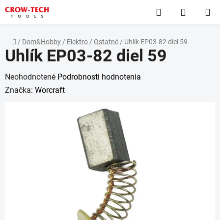
Prejsť
Hľadať
NÁKUP
na
obsah
KOŠÍK
Domov
/
Dom&Hobby
/
Elektro
/
Ostatné
/
Uhlík EP03-82 diel 59
Uhlík EP03-82 diel 59
Priemerné
Neohodnotené
Podrobnosti hodnotenia
hodnotenie
Značka:
Worcraft
produktu
je
0,0
z
5
hviezdičiek.