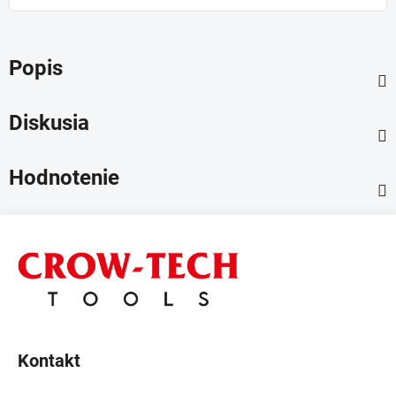
Popis
Diskusia
Hodnotenie
Z
á
p
ä
t
i
Kontakt
e