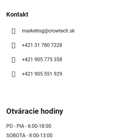
i
Kontakt
e
marketing
@
crowtech.sk
+421 31 780 7228
+421 905 775 358
+421 905 551 929
Otváracie hodiny
PO - PIA - 6:00-18:00
SOBOTA - 8:00-13:00