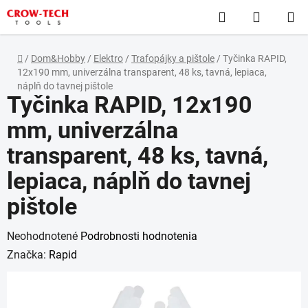
Prejsť
Hľadať
NÁKUP
na
obsah
KOŠÍK
Domov
/
Dom&Hobby
/
Elektro
/
Trafopájky a pištole
/
Tyčinka RAPID,
12x190 mm, univerzálna transparent, 48 ks, tavná, lepiaca,
náplň do tavnej pištole
Tyčinka RAPID, 12x190
mm, univerzálna
transparent, 48 ks, tavná,
lepiaca, náplň do tavnej
pištole
Priemerné
Neohodnotené
Podrobnosti hodnotenia
hodnotenie
Značka:
Rapid
produktu
je