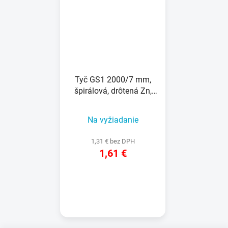
Tyč GS1 2000/7 mm,
špirálová, drôtená Zn,
oporná k rastlinám a
paradajkám
Na vyžiadanie
1,31 € bez DPH
1,61 €
DETAIL