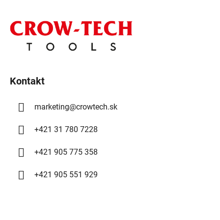
Z
á
p
ä
t
i
Kontakt
e
marketing
@
crowtech.sk
+421 31 780 7228
+421 905 775 358
+421 905 551 929