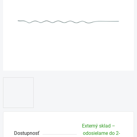
5
hviezdičiek.
Externý sklad –
Dostupnosť
odosielame do 2-