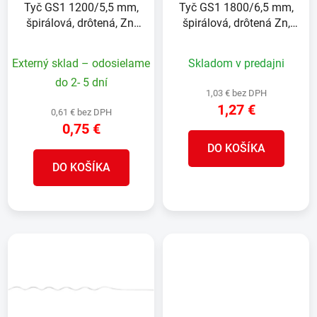
Tyč GS1 1200/5,5 mm,
Tyč GS1 1800/6,5 mm,
špirálová, drôtená, Zn,
špirálová, drôtená Zn,
oporná k rastlinám a
oporná k rastlinám a
paradajkám
paradajkám
Externý sklad – odosielame
Skladom v predajni
do 2- 5 dní
1,03 € bez DPH
1,27 €
0,61 € bez DPH
0,75 €
DO KOŠÍKA
DO KOŠÍKA