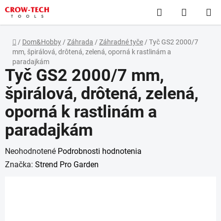
Prejsť
Hľadať
NÁKUP
na
obsah
KOŠÍK
Domov
/
Dom&Hobby
/
Záhrada
/
Záhradné tyče
/
Tyč GS2 2000/7
mm, špirálová, drôtená, zelená, oporná k rastlinám a
paradajkám
Tyč GS2 2000/7 mm,
špirálová, drôtená, zelená,
oporná k rastlinám a
paradajkám
Priemerné
Neohodnotené
Podrobnosti hodnotenia
hodnotenie
Značka:
Strend Pro Garden
produktu
je
0,0
z