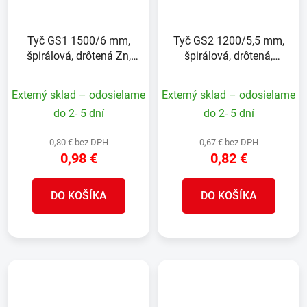
Tyč GS1 1500/6 mm,
Tyč GS2 1200/5,5 mm,
špirálová, drôtená Zn,
špirálová, drôtená,
oporná k rastlinám a
zelená, oporná k
paradajkám
rastlinám a paradajkám
Externý sklad – odosielame
Externý sklad – odosielame
do 2- 5 dní
do 2- 5 dní
0,80 € bez DPH
0,67 € bez DPH
0,98 €
0,82 €
DO KOŠÍKA
DO KOŠÍKA