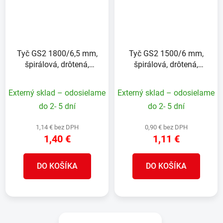
Tyč GS2 1800/6,5 mm,
Tyč GS2 1500/6 mm,
špirálová, drôtená,
špirálová, drôtená,
zelená, oporná k
zelená, oporná k
rastlinám a paradajkám
rastlinám a paradajkám
Externý sklad – odosielame
Externý sklad – odosielame
do 2- 5 dní
do 2- 5 dní
1,14 € bez DPH
0,90 € bez DPH
1,40 €
1,11 €
DO KOŠÍKA
DO KOŠÍKA