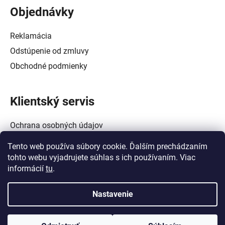
Objednávky
Reklamácia
Odstúpenie od zmluvy
Obchodné podmienky
Klientský servis
Ochrana osobných údajov
Alternatívne riešenie spotrebiteľských sporov
Tento web používa súbory cookie. Ďalším prechádzaním
Zásady používania súborov cookie (EÚ)
tohto webu vyjadrujete súhlas s ich používaním. Viac
informácií
tu
.
Nastavenie
Vytvoril Shoptet
a
Adatelier