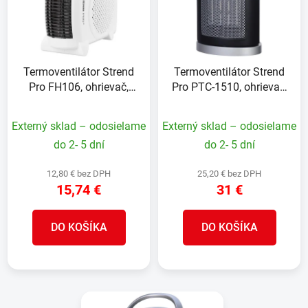
i
o
s
d
p
u
r
k
Termoventilátor Strend
Termoventilátor Strend
o
t
Pro FH106, ohrievač,
Pro PTC-1510, ohrievač,
d
o
1000/2000W, 230V,
1000/1500W, 230V, 2v1
u
v
teplovzdušný, 2v1
Externý sklad – odosielame
Externý sklad – odosielame
k
t
do 2- 5 dní
do 2- 5 dní
o
12,80 € bez DPH
25,20 € bez DPH
v
15,74 €
31 €
DO KOŠÍKA
DO KOŠÍKA