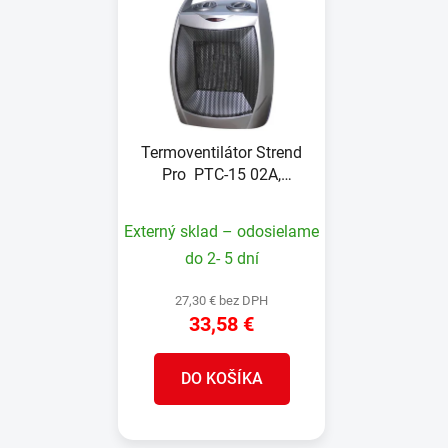
Termoventilátor Strend
Pro PTC-15 02A,
ohrievač, 750/1500W,
230V, keramický, 2v1
Externý sklad – odosielame
do 2- 5 dní
27,30 € bez DPH
33,58 €
DO KOŠÍKA