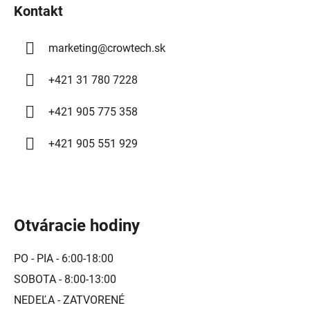
Kontakt
e
marketing
@
crowtech.sk
+421 31 780 7228
+421 905 775 358
+421 905 551 929
Otváracie hodiny
PO - PIA - 6:00-18:00
SOBOTA - 8:00-13:00
NEDEĽA - ZATVORENÉ