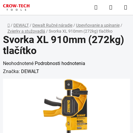
Prejsť
Hľadať
NÁKUP
na
obsah
KOŠÍK
Domov
/
DEWALT
/
Dewalt Ručné náradie
/
Upevňovanie a upínanie
/
Zvierky a stužovadlá
/
Svorka XL 910mm (272kg) tlačítko
Svorka XL 910mm (272kg)
tlačítko
Priemerné
Neohodnotené
Podrobnosti hodnotenia
hodnotenie
Značka:
DEWALT
produktu
je
0,0
z
5
hviezdičiek.