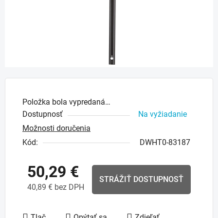
Položka bola vypredaná…
Dostupnosť
Na vyžiadanie
Možnosti doručenia
Kód:
DWHT0-83187
50,29 €
STRÁŽIŤ DOSTUPNOSŤ
40,89 € bez DPH
Jednotková cena:
Tlač
Opýtať sa
Zdieľať