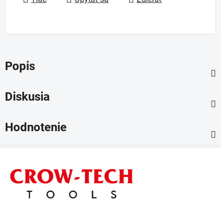
Popis
Diskusia
Hodnotenie
Z
á
p
ä
t
i