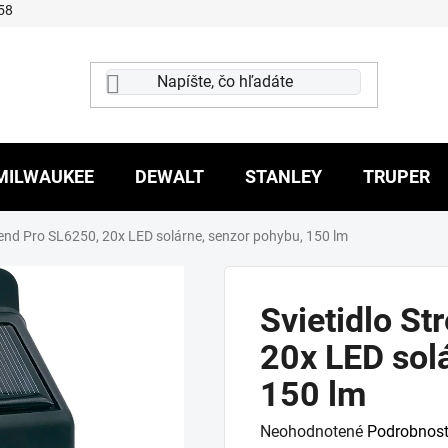
58
MILWAUKEE
DEWALT
STANLEY
TRUPER
rend Pro SL6250, 20x LED solárne, senzor pohybu, 150 lm
Svietidlo St
20x LED sol
150 lm
Priemerné
Neohodnotené
Podrobnost