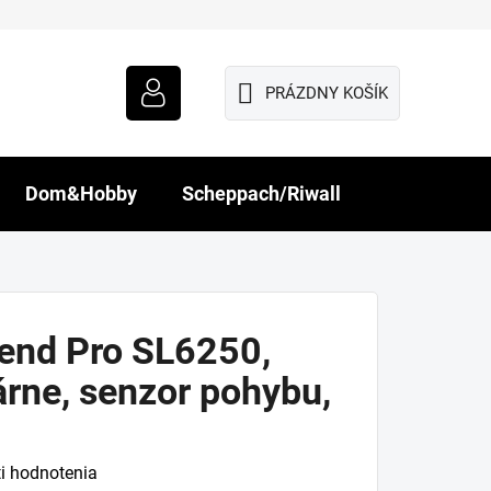
PRÁZDNY KOŠÍK
NÁKUPNÝ
KOŠÍK
Dom&Hobby
Scheppach/Riwall
rend Pro SL6250,
árne, senzor pohybu,
i hodnotenia