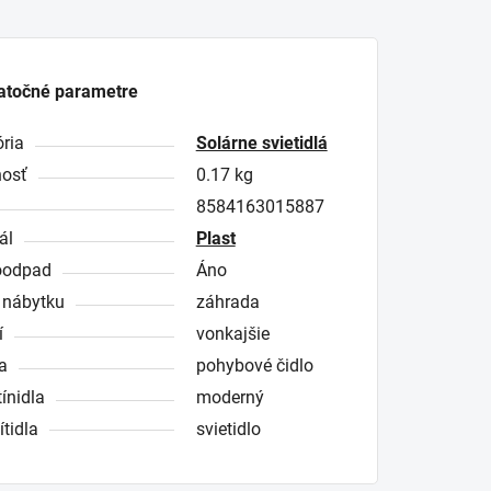
atočné parametre
ria
Solárne svietidlá
osť
0.17 kg
8584163015887
ál
Plast
roodpad
Áno
 nábytku
záhrada
í
vonkajšie
a
pohybové čidlo
tínidla
moderný
ítidla
svietidlo