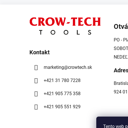
Z
á
Otvá
p
ä
PO - PI
t
SOBOTA
i
Kontakt
NEDEĽ
e
marketing
@
crowtech.sk
Adre
+421 31 780 7228
Bratis
924 01
+421 905 775 358
+421 905 551 929
Tento web p