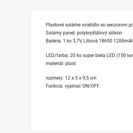
Plastové solárne svietidlo so senzorom p
Solárny panel: polykryštálový silikón
Batéria: 1 ks 3,7V, Lítiová 18650 1200mAh
LED/farba: 20 ks super biela LED (150 l
materiál: plast
rozmery: 12 x 5 x 9,5 cm
Funkcia: vypínač ON/OFF.