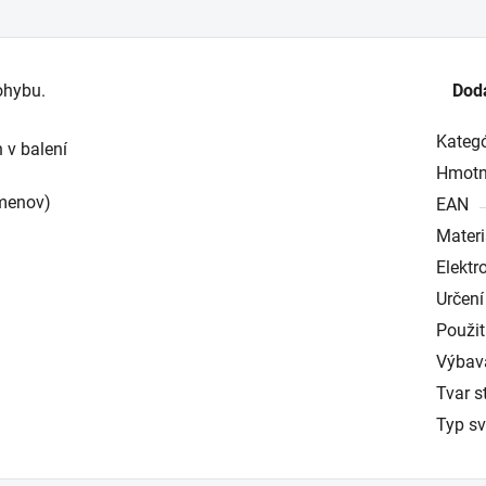
ohybu.
Dod
Kategó
 v balení
Hmotn
umenov)
EAN
Materi
Elekt
Určení
Použit
Výbav
Tvar s
Typ sv