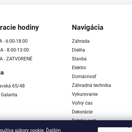
racie hodiny
Navigácia
A - 6:00-18:00
Záhrada
 - 8:00-13:00
Dielňa
A - ZATVORENÉ
Stavba
Elektro
sa
Domácnosť
Záhradná technika
lavská 65/48
Vykurovanie
 Galanta
Voľný čas
Dekorácie
Detský svet
Kontakt
oužíva súbory cookie. Ďalším