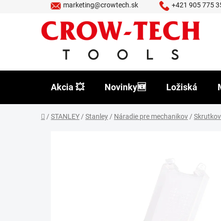
Prejsť
marketing@crowtech.sk
+421 905 775 3
na
obsah
Akcia 💥
Novinky🆕
Ložiská
Domov
/
STANLEY
/
Stanley
/
Náradie pre mechanikov
/
Skrutko