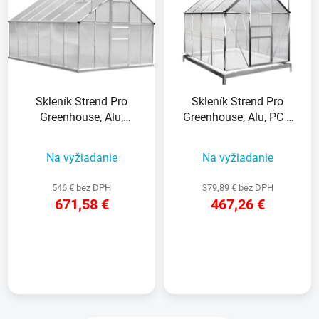
p
r
i
o
s
d
p
u
r
k
Skleník Strend Pro
Skleník Strend Pro
o
t
Greenhouse, Alu,
Greenhouse, Alu, PC 6
d
o
polykarbonát PC 6 mm,
mm, 250x190x195 cm
u
v
250x370x195 cm
Na vyžiadanie
Na vyžiadanie
k
t
546 € bez DPH
379,89 € bez DPH
o
671,58 €
467,26 €
v
DETAIL
DETAIL