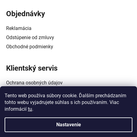
Objednávky
Reklamácia
Odstúpenie od zmluvy
Obchodné podmienky
Klientský servis
Ochrana osobných údajov
Alternatívne riešenie spotrebiteľských sporov
Tento web používa súbory cookie. Ďalším prechádzaním
Zásady používania súborov cookie (EÚ)
tohto webu vyjadrujete súhlas s ich používaním. Viac
informácií
tu
.
Nastavenie