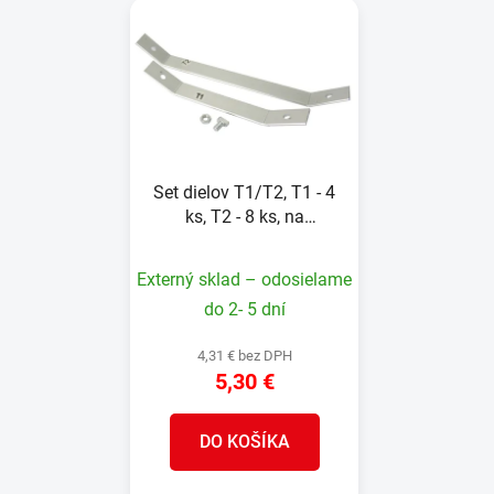
Set dielov T1/T2, T1 - 4
ks, T2 - 8 ks, na
spevnenie, pre skleník
A2
Externý sklad – odosielame
do 2- 5 dní
4,31 € bez DPH
5,30 €
DO KOŠÍKA