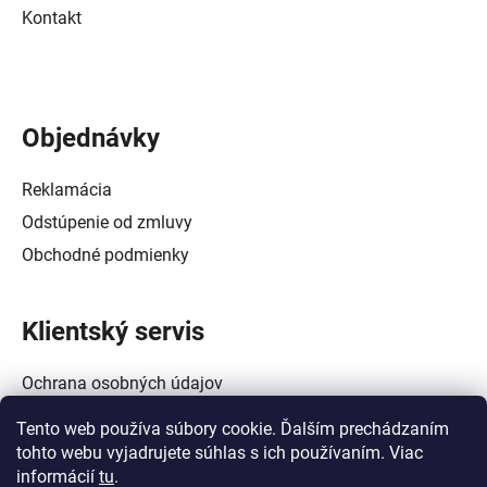
Kontakt
Objednávky
Reklamácia
Odstúpenie od zmluvy
Obchodné podmienky
Klientský servis
Ochrana osobných údajov
Alternatívne riešenie spotrebiteľských sporov
Tento web používa súbory cookie. Ďalším prechádzaním
Zásady používania súborov cookie (EÚ)
tohto webu vyjadrujete súhlas s ich používaním. Viac
informácií
tu
.