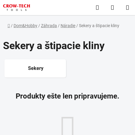
Prejsť
Hľadať
NÁKUP
na
obsah
KOŠÍK
Domov
/
Dom&Hobby
/
Záhrada
/
Náradie
/
Sekery a štipacie kliny
Sekery a štipacie kliny
Sekery
Produkty ešte len pripravujeme.