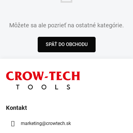
Môžete sa ale pozrieť na ostatné kategórie.
SPÄŤ DO OBCHODU
Z
á
p
ä
t
i
Kontakt
e
marketing
@
crowtech.sk