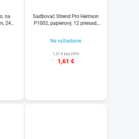
o, na
Sadbovač Strend Pro Herrison
m, 24
P1002, papierový, 12 priesad,
c
bal. 4 ks, 210x170x45 mm
Na vyžiadanie
1,31 € bez DPH
1,61 €
DETAIL