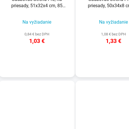
priesady, 51x32x4 cm, 85
priesady, 50x34x8 c
okrúhlych priesad
priesad, okrúhl
Na vyžiadanie
Na vyžiadanie
0,84 € bez DPH
1,08 € bez DPH
1,03 €
1,33 €
DETAIL
DETAIL