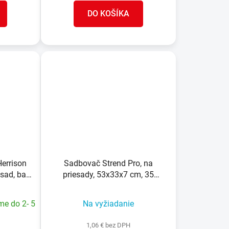
DO KOŠÍKA
errison
Sadbovač Strend Pro, na
sad, bal.
priesady, 53x33x7 cm, 35
priesad, okrúhly
me do 2- 5
Na vyžiadanie
1,06 € bez DPH