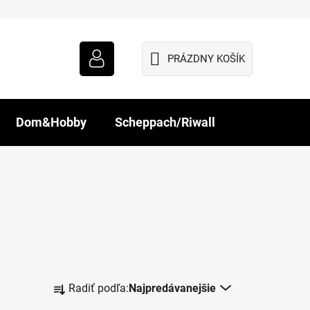
PRÁZDNY KOŠÍK
NÁKUPNÝ
KOŠÍK
Dom&Hobby
Scheppach/Riwall
R
Radiť podľa:
Najpredávanejšie
a