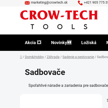
Prejsť
marketing@crowtech.sk
+421 905 775 3
na
obsah
Akcia 💥
Novinky🆕
Ložiská
Domov
/
Dom&Hobby
/
Záhrada
/
Sadenie a pestovanie
/
Sadbov
Sadbovače
Spoľahlivé náradie a zariadenia pre sadbovače
B
o