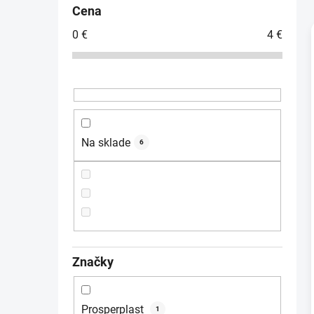
č
Cena
n
0
€
4
€
ý
p
i
a
n
e
l
Na sklade
6
Značky
Prosperplast
1