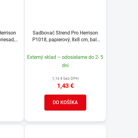
errison
Sadbovač Strend Pro Herrison
riesad,
P1018, papierový, 8x8 cm, bal.
18 ks
Externý sklad – odosielame do 2- 5
dní
1,16 € bez DPH
1,43 €
DO KOŠÍKA