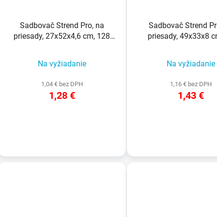
Sadbovač Strend Pro, na
Sadbovač Strend Pr
priesady, 27x52x4,6 cm, 128
priesady, 49x33x8 c
priesad, štvorec
priesad, štvore
Na vyžiadanie
Na vyžiadanie
1,04 € bez DPH
1,16 € bez DPH
1,28 €
1,43 €
DETAIL
DETAIL