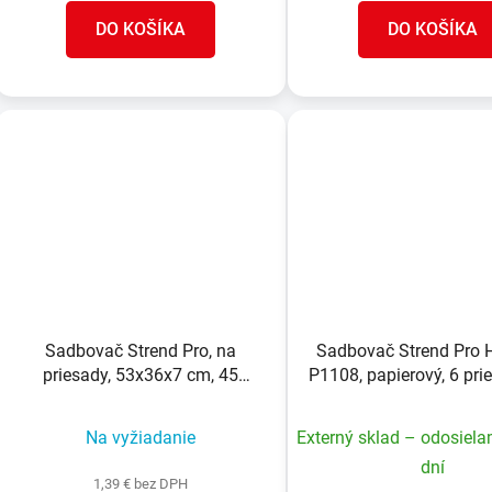
DO KOŠÍKA
DO KOŠÍKA
Sadbovač Strend Pro, na
Sadbovač Strend Pro H
priesady, 53x36x7 cm, 45
P1108, papierový, 6 prie
priesad, štvorec, odlamovací
4 ks
Na vyžiadanie
Externý sklad – odosiela
dní
1,39 € bez DPH