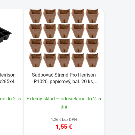
d
e
n
i
e
p
r
o
d
u
errison
Sadbovač Strend Pro Herrison
k
5x285x45
P1020, papierový, bal. 20 ks,
t
60x60 mm
o
me do 2- 5
Externý sklad – odosielame do 2- 5
v
dní
1,26 € bez DPH
1,55 €