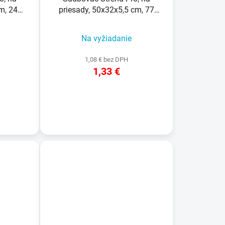
m, 24
priesady, 50x32x5,5 cm, 77
y
priesad, okrúhly
Na vyžiadanie
1,08 € bez DPH
1,33 €
DETAIL