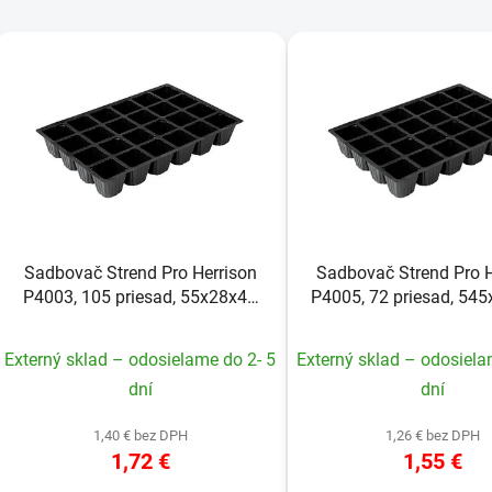
V
ý
p
s
p
r
o
d
Sadbovač Strend Pro Herrison
Sadbovač Strend Pro H
u
P4003, 105 priesad, 55x28x45
P4005, 72 priesad, 54
k
cm
mm
t
Externý sklad – odosielame do 2- 5
Externý sklad – odosiela
o
dní
dní
v
1,40 € bez DPH
1,26 € bez DPH
1,72 €
1,55 €