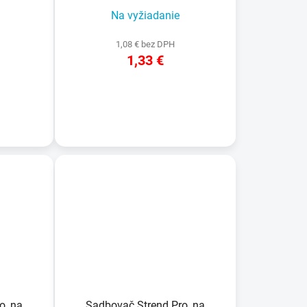
Na vyžiadanie
1,08 € bez DPH
1,33 €
DETAIL
o, na
Sadbovač Strend Pro, na