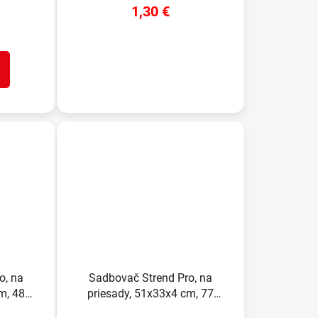
1,30 €
DETAIL
o, na
Sadbovač Strend Pro, na
m, 48
priesady, 51x33x4 cm, 77
c
priesad, štvorec