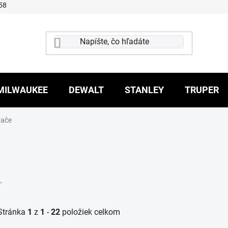
58
MILWAUKEE
DEWALT
STANLEY
TRUPER
ače
.
Stránka
1
z
1
-
22
položiek celkom