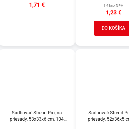
1,71 €
1 € bez DPH
1,23 €
DETAIL
DO KOŠÍKA
Sadbovač Strend Pro, na
Sadbovač Strend Pr
priesady, 53x33x6 cm, 104
priesady, 52x36x5 c
priesad, okrúhly
priesad, štvore