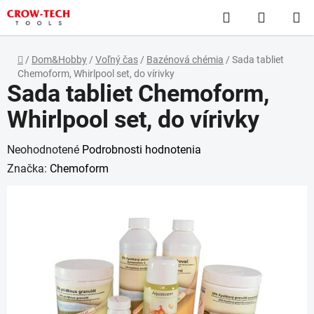
Prejsť
Hľadať
NÁKUP
na
obsah
KOŠÍK
Domov
/
Dom&Hobby
/
Voľný čas
/
Bazénová chémia
/
Sada tabliet
Chemoform, Whirlpool set, do vírivky
Sada tabliet Chemoform,
Whirlpool set, do vírivky
Priemerné
Neohodnotené
Podrobnosti hodnotenia
hodnotenie
Značka:
Chemoform
produktu
je
0,0
z
5
hviezdičiek.