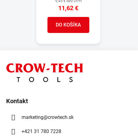
9,45 € bez DPH
11,62 €
DO KOŠÍKA
Z
á
p
ä
t
i
Kontakt
e
marketing
@
crowtech.sk
+421 31 780 7228