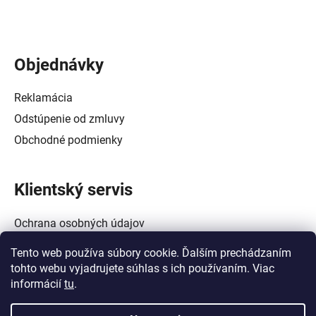
Objednávky
Reklamácia
Odstúpenie od zmluvy
Obchodné podmienky
Klientský servis
Ochrana osobných údajov
Alternatívne riešenie spotrebiteľských sporov
Tento web používa súbory cookie. Ďalším prechádzaním
Zásady používania súborov cookie (EÚ)
tohto webu vyjadrujete súhlas s ich používaním. Viac
informácií
tu
.