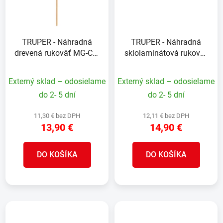
s
d
p
u
r
k
TRUPER - Náhradná
TRUPER - Náhradná
o
t
drevená rukoväť MG-CA-
sklolaminátová rukoväť
d
o
468: pre kliešťové
MG-CA-38F: pre
u
v
rýpadlá CA-34, CA-36,
kliešťové rýpadlo CA-
Externý sklad – odosielame
Externý sklad – odosielame
k
CA-38, 122 cm
38F, 122 cm
t
do 2- 5 dní
do 2- 5 dní
o
11,30 € bez DPH
12,11 € bez DPH
v
13,90 €
14,90 €
DO KOŠÍKA
DO KOŠÍKA