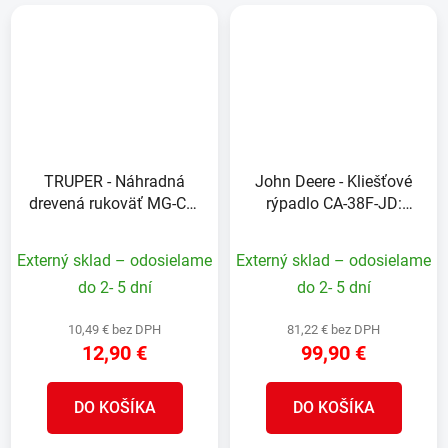
TRUPER - Náhradná
John Deere - Kliešťové
drevená rukoväť MG-CA-
rýpadlo CA-38F-JD:
35/38: pre kliešťové
Sklolaminátová rukoväť
rýpadlo CA-38, 122 cm
Externý sklad – odosielame
Externý sklad – odosielame
do 2- 5 dní
do 2- 5 dní
10,49 € bez DPH
81,22 € bez DPH
12,90 €
99,90 €
DO KOŠÍKA
DO KOŠÍKA