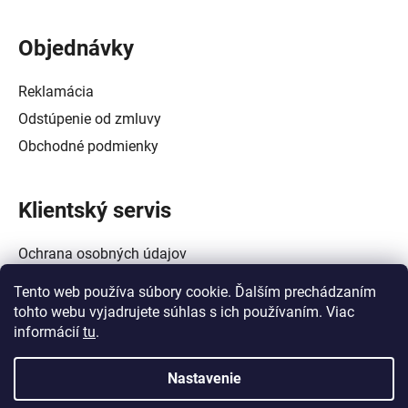
Objednávky
Reklamácia
Odstúpenie od zmluvy
Obchodné podmienky
Klientský servis
Ochrana osobných údajov
Alternatívne riešenie spotrebiteľských sporov
Tento web používa súbory cookie. Ďalším prechádzaním
Zásady používania súborov cookie (EÚ)
tohto webu vyjadrujete súhlas s ich používaním. Viac
informácií
tu
.
Nastavenie