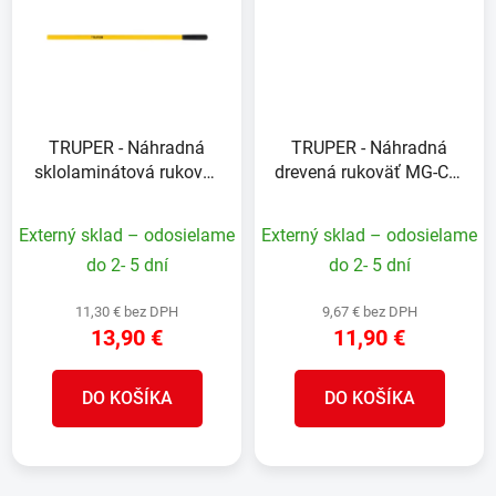
TRUPER - Náhradná
TRUPER - Náhradná
sklolaminátová rukoväť
drevená rukoväť MG-CA-
MG-CA-36F: pre
36: pre kliešťové rýpadlo
kliešťové rýpadlo CA-
CA-36, 114 cm
Externý sklad – odosielame
Externý sklad – odosielame
36F, 114 cm
do 2- 5 dní
do 2- 5 dní
11,30 € bez DPH
9,67 € bez DPH
13,90 €
11,90 €
DO KOŠÍKA
DO KOŠÍKA