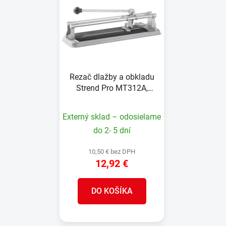
Rezač dlažby a obkladu
Strend Pro MT312A,
oceľ, 300 mm, ručný
Externý sklad – odosielame
do 2- 5 dní
10,50 € bez DPH
12,92 €
DO KOŠÍKA