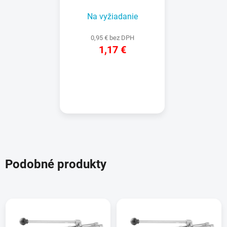
MT312A/316A/320A/324A
Na vyžiadanie
0,95 € bez DPH
1,17 €
DETAIL
Podobné produkty