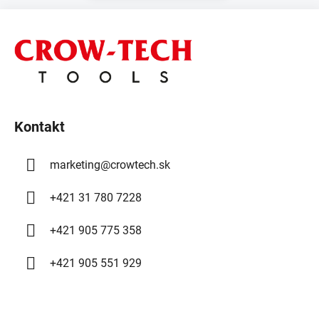
Z
á
p
ä
t
i
Kontakt
e
marketing
@
crowtech.sk
+421 31 780 7228
+421 905 775 358
+421 905 551 929