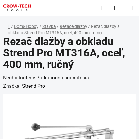
Prejsť
Hľadať
NÁKUP
na
obsah
KOŠÍK
Domov
/
Dom&Hobby
/
Stavba
/
Rezače dlažby
/
Rezač dlažby a
obkladu Strend Pro MT316A, oceľ, 400 mm, ručný
Rezač dlažby a obkladu
Strend Pro MT316A, oceľ,
400 mm, ručný
Priemerné
Neohodnotené
Podrobnosti hodnotenia
hodnotenie
Značka:
Strend Pro
produktu
je
0,0
z
5
hviezdičiek.