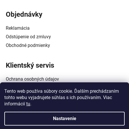
Objednávky
Reklamácia
Odstúpenie od zmluvy
Obchodné podmienky
Klientský servis
Ochrana osobných údajov
Alternatívne riešenie spotrebiteľských sporov
Tento web používa súbory cookie. Ďalším prechádzaním
Zásady používania súborov cookie (EÚ)
tohto webu vyjadrujete súhlas s ich používaním. Viac
informácií
tu
.
Nastavenie