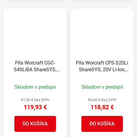
Píla Worcraft CGC-
Píla Worcraft CPS-S20Li
S40LiBA ShareSYS,
ShareSYS, 20V Li-Ion,
2x20V Li-Ion, 16",
vyvetvovacia, lišta 8"
reťazová, 40,6 cm,
OREGON, teleskopická
Skladom v predajni
Skladom v predajni
bezuhlíková
188-270 cm
97,50 € bez DPH
96,60 € bez DPH
119,93 €
118,82 €
DO KOŠÍKA
DO KOŠÍKA