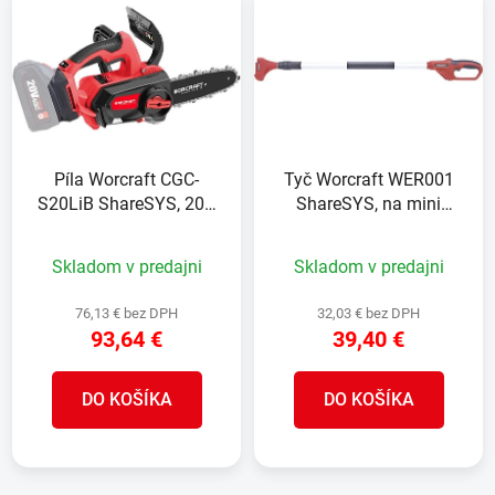
ý
p
p
r
i
o
s
d
p
u
r
k
Píla Worcraft CGC-
Tyč Worcraft WER001
o
t
S20LiB ShareSYS, 20V
ShareSYS, na mini
d
o
Li-Ion, reťazová, lišta
reťazovú pílu CHS-
u
v
20,5 cm, bez
S20LIBP a nožnice CSC-
Skladom v predajni
Skladom v predajni
k
akumulátora, ultra light
S20LiBP, teleskopická,
t
1,1-1,6 m
76,13 € bez DPH
32,03 € bez DPH
o
93,64 €
39,40 €
v
DO KOŠÍKA
DO KOŠÍKA