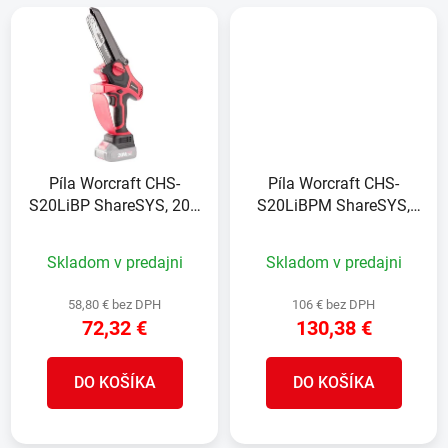
Píla Worcraft CHS-
Píla Worcraft CHS-
S20LiBP ShareSYS, 20V
S20LiBPM ShareSYS,
Li-Ion, ručná, mini
20V Li-Ion, ručná, mini
reťazová, bezuhlíková,
reťazová, bezuhlíková,
Skladom v predajni
Skladom v predajni
lišta 15 cm
lišta 15 cm, SET
58,80 € bez DPH
106 € bez DPH
72,32 €
130,38 €
DO KOŠÍKA
DO KOŠÍKA