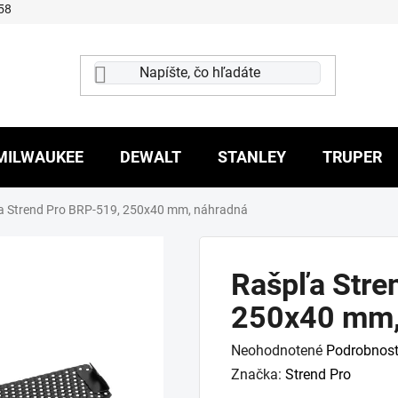
58
MILWAUKEE
DEWALT
STANLEY
TRUPER
a Strend Pro BRP-519, 250x40 mm, náhradná
Rašpľa Stre
250x40 mm,
Priemerné
Neohodnotené
Podrobnost
hodnotenie
Značka:
Strend Pro
produktu