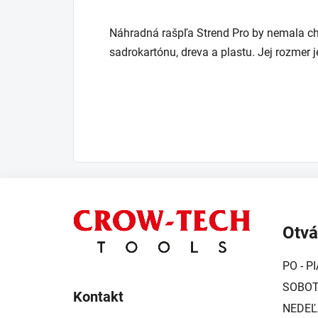
Náhradná rašpľa Strend Pro by nemala chý
sadrokartónu, dreva a plastu. Jej rozmer
Z
á
Otvá
p
ä
PO - PI
t
SOBOTA
i
Kontakt
NEDEĽ
e