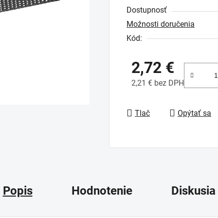
Dostupnosť
je
Možnosti doručenia
0,0
Kód:
z
5
2,72 €
hviezdičiek.
2,21 € bez DPH
Jednotková cena:
Tlač
Opýtať sa
Popis
Hodnotenie
Diskusia