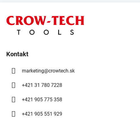
Z
á
p
ä
t
i
Kontakt
e
marketing
@
crowtech.sk
+421 31 780 7228
+421 905 775 358
+421 905 551 929