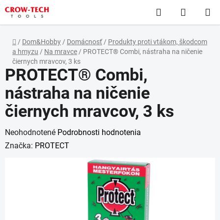
Prejsť
Hľadať
NÁKUP
na
obsah
KOŠÍK
Domov
/
Dom&Hobby
/
Domácnosť
/
Produkty proti vtákom, škodcom
a hmyzu
/
Na mravce
/
PROTECT® Combi, nástraha na ničenie
čiernych mravcov, 3 ks
PROTECT® Combi,
nástraha na ničenie
čiernych mravcov, 3 ks
Priemerné
Neohodnotené
Podrobnosti hodnotenia
hodnotenie
Značka:
PROTECT
produktu
je
0,0
z
5