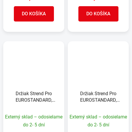
DO KOŠÍKA
DO KOŠÍKA
Držiak Strend Pro
Držiak Strend Pro
EUROSTANDARD,
EUROSTANDARD,
40x300 mm,
40x200 mm,
pozinkovaný, so
pozinkovaný, so
Externý sklad – odosielame
Externý sklad – odosielame
skrutkami, na
skrutkami, na
do 2- 5 dní
do 2- 5 dní
podhrabové dosky
podhrabové dosky