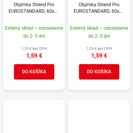
Objímka Strend Pro
Objímka Strend Pro
EUROSTANDARD, 60x40
EUROSTANDARD, 60x40
mm, rohová, antracit,
mm, priebežná, antracit,
Zn+PVC, RAL7016, na
Zn+PVC, RAL7016, na
Externý sklad – odosielame
Externý sklad – odosielame
hranatý stĺpik
hranatý stĺpik
do 2- 5 dní
do 2- 5 dní
1,29 € bez DPH
1,29 € bez DPH
1,59 €
1,59 €
DO KOŠÍKA
DO KOŠÍKA