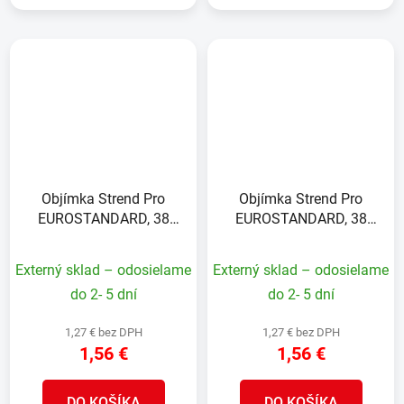
Objímka Strend Pro
Objímka Strend Pro
EUROSTANDARD, 38
EUROSTANDARD, 38
mm, priebežná, antracit,
mm, koncová, antracit,
RAL7016, na okrúhly
RAL7016, na okrúhly
Externý sklad – odosielame
Externý sklad – odosielame
stĺpik
stĺpik
do 2- 5 dní
do 2- 5 dní
1,27 € bez DPH
1,27 € bez DPH
1,56 €
1,56 €
DO KOŠÍKA
DO KOŠÍKA