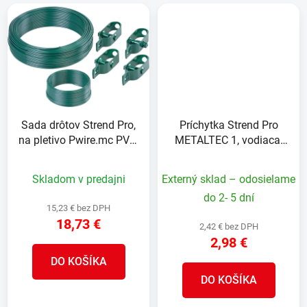
Sada drôtov Strend Pro,
Príchytka Strend Pro
na pletivo Pwire.mc PVC,
METALTEC 1, vodiaca,
napínací L-100 m a
na napínací drôt, so
viazací L-25 m drôt, 4x
skrutkou, zelená, bal. 10
Skladom v predajni
Externý sklad – odosielame
napínač drôtu
ks
do 2- 5 dní
15,23 € bez DPH
18,73 €
2,42 € bez DPH
2,98 €
DO KOŠÍKA
DO KOŠÍKA