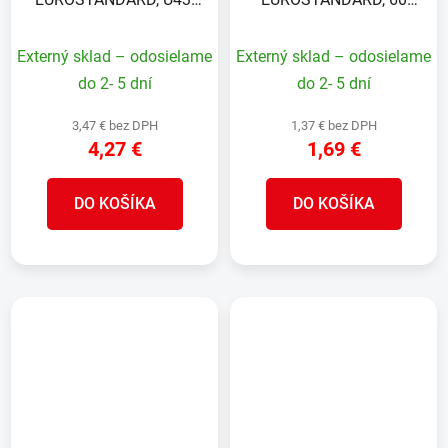
zelená, RAL6005, na
mm, priebežná, zelená,
plotový panel, bal 5ks
Zn+PVC, RAL6005, na
Externý sklad – odosielame
Externý sklad – odosielame
okrúhly stĺpik
do 2- 5 dní
do 2- 5 dní
3,47 € bez DPH
1,37 € bez DPH
4,27 €
1,69 €
DO KOŠÍKA
DO KOŠÍKA