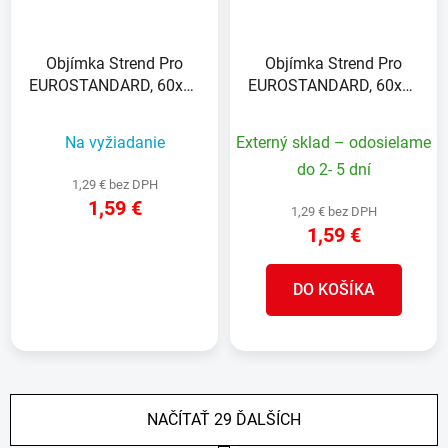
Objímka Strend Pro
Objímka Strend Pro
EUROSTANDARD, 60x40
EUROSTANDARD, 60x40
mm, koncová, antracit,
mm, rohová, zelená,
Zn+PVC, RAL7016, na
Zn+PVC, RAL6005, na
Na vyžiadanie
Externý sklad – odosielame
hranatý stĺpik
hranatý stĺpik
do 2- 5 dní
1,29 € bez DPH
1,59 €
1,29 € bez DPH
1,59 €
DETAIL
DO KOŠÍKA
NAČÍTAŤ 29 ĎALŠÍCH