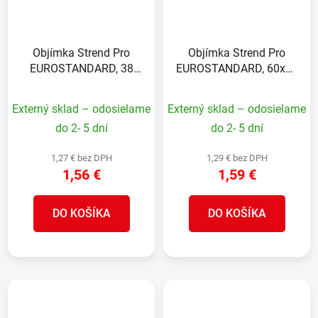
Objímka Strend Pro
Objímka Strend Pro
EUROSTANDARD, 38
EUROSTANDARD, 60x40
mm, priebežná,
mm, priebežná,
pozinkovaná, na okrúhly
pozinkovaná, na hranatý
Externý sklad – odosielame
Externý sklad – odosielame
stĺpik
stĺpik
do 2- 5 dní
do 2- 5 dní
1,27 € bez DPH
1,29 € bez DPH
1,56 €
1,59 €
DO KOŠÍKA
DO KOŠÍKA