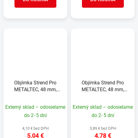
Objímka Strend Pro
Objímka Strend Pro
METALTEC, 48 mm,
METALTEC, 48 mm,
zelená, RAL6005, na
antracit, RAL7016, na
okrúhly stĺpik, bal. 5ks
okrúhly stĺpik, bal. 5ks
Externý sklad – odosielame
Externý sklad – odosielame
do 2- 5 dní
do 2- 5 dní
4,10 € bez DPH
3,89 € bez DPH
5,04 €
4,78 €