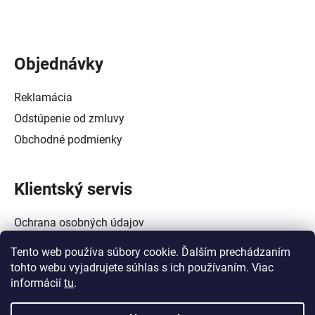
Objednávky
Reklamácia
Odstúpenie od zmluvy
Obchodné podmienky
Klientský servis
Ochrana osobných údajov
Alternatívne riešenie spotrebiteľských sporov
Tento web používa súbory cookie. Ďalším prechádzaním
Zásady používania súborov cookie (EÚ)
tohto webu vyjadrujete súhlas s ich používaním. Viac
informácií
tu
.