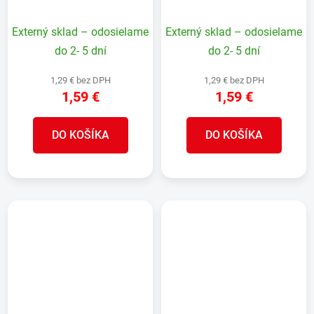
mm, priebežná, zelená,
mm, koncová, zelená,
Zn+PVC, RAL6005, na
Zn+PVC, RAL6005, na
Externý sklad – odosielame
Externý sklad – odosielame
okrúhly stĺpik
okrúhly stĺpik
do 2- 5 dní
do 2- 5 dní
1,29 € bez DPH
1,29 € bez DPH
1,59 €
1,59 €
DO KOŠÍKA
DO KOŠÍKA