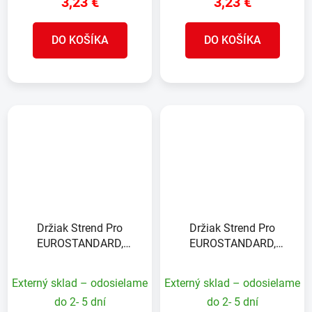
3,23 €
3,23 €
DO KOŠÍKA
DO KOŠÍKA
Držiak Strend Pro
Držiak Strend Pro
EUROSTANDARD,
EUROSTANDARD,
40x200 mm, antracit,
40x200 mm, zelený,
RAL7016, so skrutkami,
RAL6005, so skrutkami,
Externý sklad – odosielame
Externý sklad – odosielame
na podhrabové dosky
na podhrabové dosky
do 2- 5 dní
do 2- 5 dní