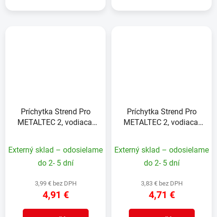
Príchytka Strend Pro
Príchytka Strend Pro
METALTEC 2, vodiaca,
METALTEC 2, vodiaca,
na napínací drôt, s
na napínací drôt, s
klinčekom, zelená, bal.
klinčekom, antracit, bal.
Externý sklad – odosielame
Externý sklad – odosielame
10 ks
10 ks
do 2- 5 dní
do 2- 5 dní
3,99 € bez DPH
3,83 € bez DPH
4,91 €
4,71 €