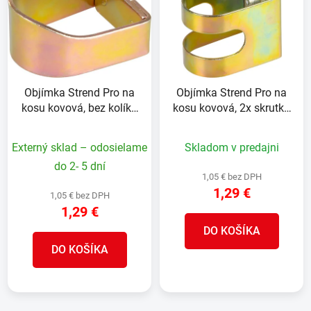
p
r
i
o
s
d
p
u
r
k
Objímka Strend Pro na
Objímka Strend Pro na
o
t
kosu kovová, bez kolíka
kosu kovová, 2x skrutka
d
o
4,2x3,2x6,2 cm
bez kolíka 5x4,5x7 cm
u
v
Externý sklad – odosielame
Skladom v predajni
k
t
do 2- 5 dní
1,05 € bez DPH
o
1,29 €
1,05 € bez DPH
v
1,29 €
DO KOŠÍKA
DO KOŠÍKA