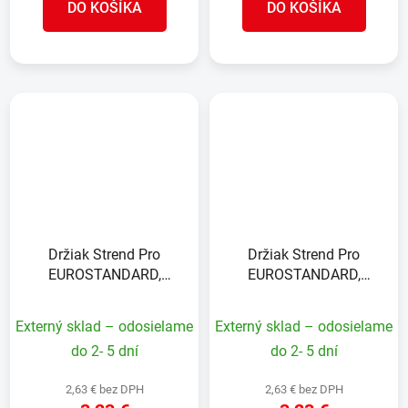
DO KOŠÍKA
DO KOŠÍKA
Držiak Strend Pro
Držiak Strend Pro
EUROSTANDARD,
EUROSTANDARD,
40x300 mm, zelený,
40x300 mm, antracit,
RAL6005, so skrutkami,
RAL7016, so skrutkami,
Externý sklad – odosielame
Externý sklad – odosielame
na podhrabové dosky
na podhrabové dosky
do 2- 5 dní
do 2- 5 dní
2,63 € bez DPH
2,63 € bez DPH