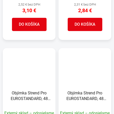
2,52 € bez DPH
2,31 € bez DPH
3,10 €
2,84 €
DO KOŠÍKA
DO KOŠÍKA
Objímka Strend Pro
Objímka Strend Pro
EUROSTANDARD, 48
EUROSTANDARD, 48
mm, priebežná, antracit,
mm, koncová, antracit,
Zn+PVC, RAL7016, na
Zn+PVC, RAL7016, na
Externý sklad – odosielame
Externý sklad – odosielame