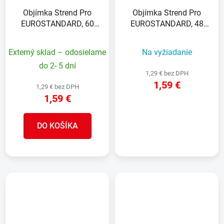
Objímka Strend Pro
Objímka Strend Pro
EUROSTANDARD, 60
EUROSTANDARD, 48
mm, priebežná, antracit,
mm, priebežná,
Zn+PVC, RAL7016, na
pozinkovaná, na okrúhly
Externý sklad – odosielame
Na vyžiadanie
okrúhly stĺpik
stĺpik
do 2- 5 dní
1,29 € bez DPH
1,59 €
1,29 € bez DPH
1,59 €
DETAIL
DO KOŠÍKA