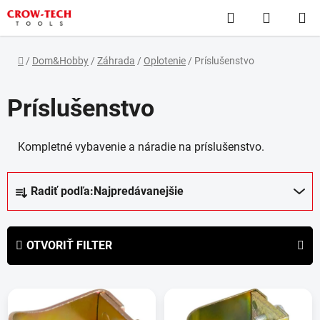
Prejsť
Hľadať
NÁKUP
na
obsah
KOŠÍK
Domov
/
Dom&Hobby
/
Záhrada
/
Oplotenie
/
Príslušenstvo
Príslušenstvo
Kompletné vybavenie a náradie na príslušenstvo.
R
Radiť podľa:
Najpredávanejšie
a
d
e
OTVORIŤ FILTER
n
i
V
e
ý
p