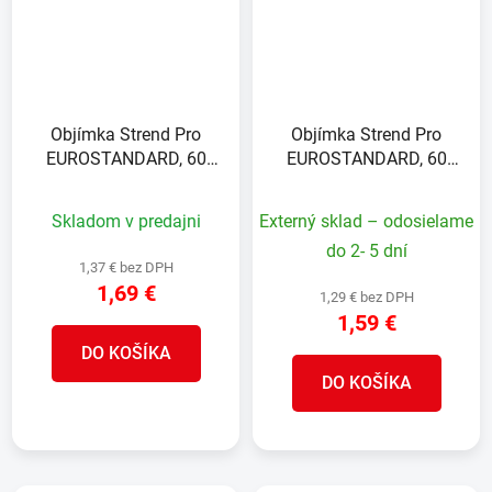
Objímka Strend Pro
Objímka Strend Pro
EUROSTANDARD, 60
EUROSTANDARD, 60
mm, koncová, zelená,
mm, koncová, antracit,
Zn+PVC, RAL6005, na
Zn+PVC, RAL7016, na
Skladom v predajni
Externý sklad – odosielame
okrúhly stĺpik
okrúhly stĺpik
do 2- 5 dní
1,37 € bez DPH
1,69 €
1,29 € bez DPH
1,59 €
DO KOŠÍKA
DO KOŠÍKA