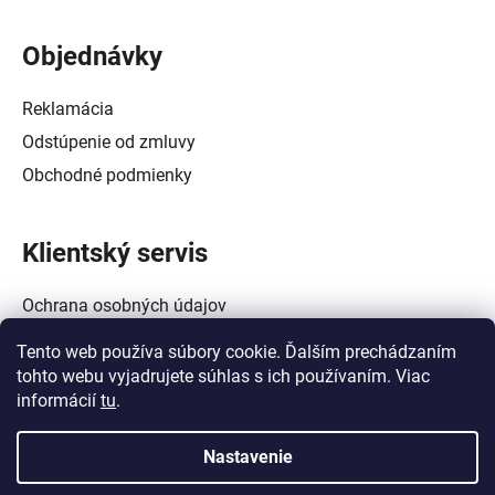
Objednávky
Reklamácia
Odstúpenie od zmluvy
Obchodné podmienky
Klientský servis
Ochrana osobných údajov
Alternatívne riešenie spotrebiteľských sporov
Tento web používa súbory cookie. Ďalším prechádzaním
Zásady používania súborov cookie (EÚ)
tohto webu vyjadrujete súhlas s ich používaním. Viac
informácií
tu
.
Nastavenie