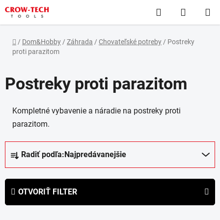
Prejsť
Hľadať
NÁKUP
na
obsah
KOŠÍK
Domov
/
Dom&Hobby
/
Záhrada
/
Chovateľské potreby
/
Postreky
proti parazitom
Postreky proti parazitom
Kompletné vybavenie a náradie na postreky proti
parazitom.
R
Radiť podľa:
Najpredávanejšie
a
d
e
OTVORIŤ FILTER
n
i