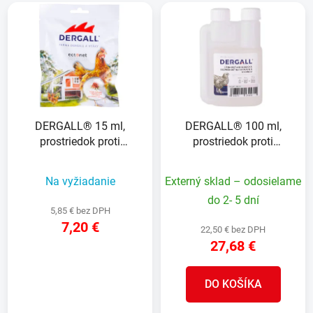
V
e
ý
p
p
r
i
o
s
d
p
u
r
k
DERGALL® 15 ml,
DERGALL® 100 ml,
o
t
prostriedok proti
prostriedok proti
d
o
parazitom, na hydinu
parazitom, na hydinu
u
v
Na vyžiadanie
Externý sklad – odosielame
k
t
do 2- 5 dní
5,85 € bez DPH
o
7,20 €
22,50 € bez DPH
v
27,68 €
DETAIL
DO KOŠÍKA