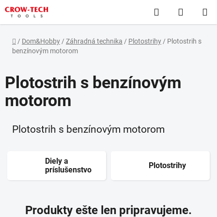
Prejsť
Hľadať
NÁKUP
na
obsah
KOŠÍK
Domov
/
Dom&Hobby
/
Záhradná technika
/
Plotostrihy
/
Plotostrih s
benzínovým motorom
Plotostrih s benzínovým
motorom
Plotostrih s benzínovým motorom
Diely a
Plotostrihy
príslušenstvo
Produkty ešte len pripravujeme.