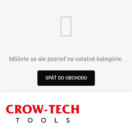
Môžete sa ale pozrieť na ostatné kategórie.
SPÄŤ DO OBCHODU
Z
á
p
ä
t