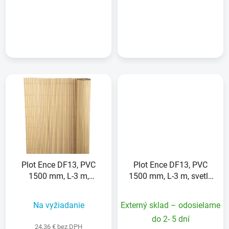
DETAIL
DETAIL
Plot Ence DF13, PVC
Plot Ence DF13, PVC
1500 mm, L-3 m,
1500 mm, L-3 m, svetlá
bambus, 1300g/m2, UV
sivá, 1300g/m2, UV
Na vyžiadanie
Externý sklad – odosielame
do 2- 5 dní
24,36 € bez DPH