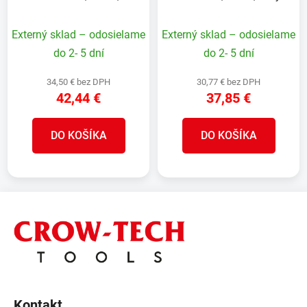
bambus, 1300g/m2, UV
1300g/m2, UV
Externý sklad – odosielame
Externý sklad – odosielame
do 2- 5 dní
do 2- 5 dní
34,50 € bez DPH
30,77 € bez DPH
42,44 €
37,85 €
DO KOŠÍKA
DO KOŠÍKA
Z
á
p
ä
t
i
Kontakt