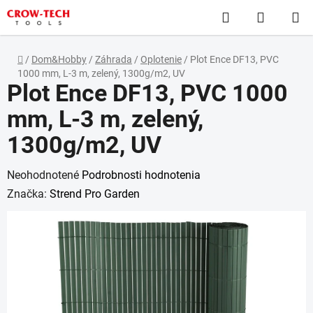
Prejsť
Hľadať
NÁKUP
na
obsah
KOŠÍK
Domov
/
Dom&Hobby
/
Záhrada
/
Oplotenie
/
Plot Ence DF13, PVC
1000 mm, L-3 m, zelený, 1300g/m2, UV
Plot Ence DF13, PVC 1000
mm, L-3 m, zelený,
1300g/m2, UV
Priemerné
Neohodnotené
Podrobnosti hodnotenia
hodnotenie
Značka:
Strend Pro Garden
produktu
je
0,0
z
5
hviezdičiek.