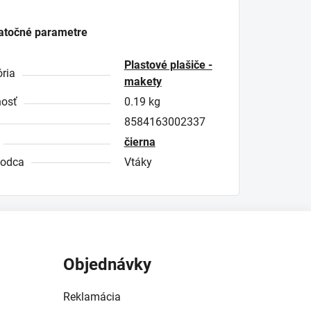
atočné parametre
Plastové plašiče -
ria
makety
osť
0.19 kg
8584163002337
čierna
kodca
Vtáky
Objednávky
Reklamácia