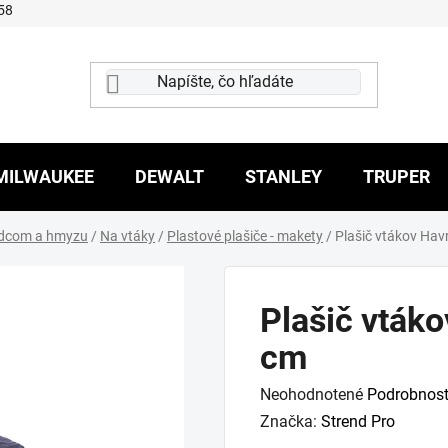
58
MILWAUKEE
DEWALT
STANLEY
TRUPER
odcom a hmyzu
/
Na vtáky
/
Plastové plašiče - makety
/
Plašič vtákov Hav
Plašič vtáko
cm
Priemerné
Neohodnotené
Podrobnost
hodnotenie
Značka:
Strend Pro
produktu