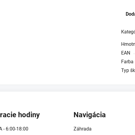
Dod
Kategó
Hmotn
EAN
Farba
Typ š
racie hodiny
Navigácia
A - 6:00-18:00
Záhrada