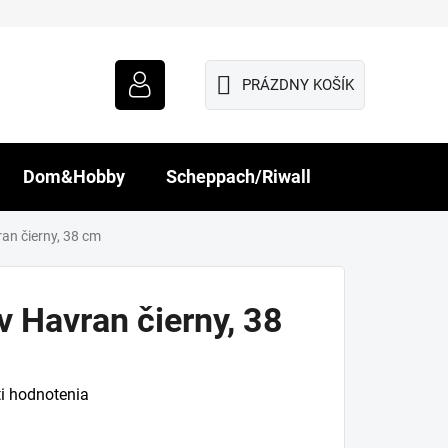
PRÁZDNY KOŠÍK
NÁKUPNÝ
KOŠÍK
Dom&Hobby
Scheppach/Riwall
ran čierny, 38 cm
v Havran čierny, 38
i hodnotenia