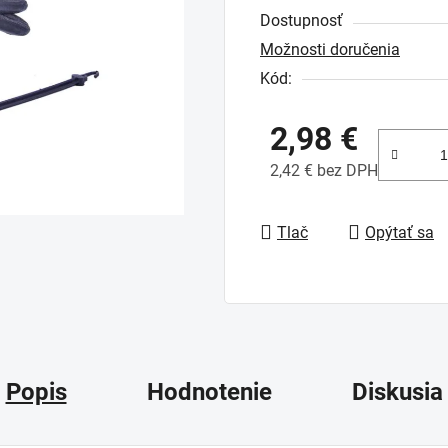
Dostupnosť
je
Možnosti doručenia
0,0
Kód:
z
5
2,98 €
hviezdičiek.
2,42 € bez DPH
Jednotková cena:
Tlač
Opýtať sa
Popis
Hodnotenie
Diskusia