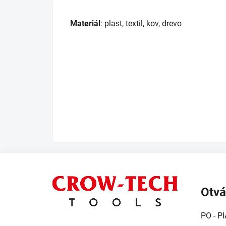
Materiál
: plast, textil, kov, drevo
Z
á
Otvá
p
ä
PO - PI
t