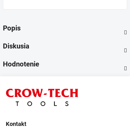
Popis
Diskusia
Hodnotenie
Z
á
p
ä
t
i
Kontakt
e