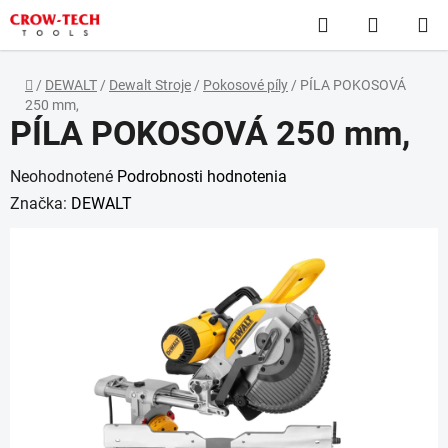
Prejsť
Hľadať
NÁKUP
na
obsah
KOŠÍK
Domov
/
DEWALT
/
Dewalt Stroje
/
Pokosové píly
/
PÍLA POKOSOVÁ
250 mm,
PÍLA POKOSOVÁ 250 mm,
Priemerné
Neohodnotené
Podrobnosti hodnotenia
hodnotenie
Značka:
DEWALT
produktu
je
0,0
z
5
hviezdičiek.