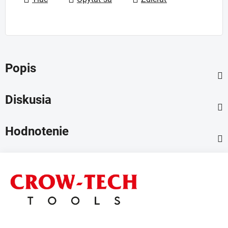
Popis
Diskusia
Hodnotenie
Z
á
p
ä
t
i