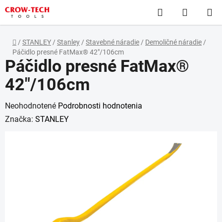
Prejsť
Hľadať
NÁKUP
na
obsah
KOŠÍK
Domov
/
STANLEY
/
Stanley
/
Stavebné náradie
/
Demoličné náradie
/
Páčidlo presné FatMax® 42"/106cm
Páčidlo presné FatMax®
42"/106cm
Priemerné
Neohodnotené
Podrobnosti hodnotenia
hodnotenie
Značka:
STANLEY
produktu
je
0,0
z
5
hviezdičiek.