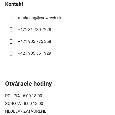
Kontakt
e
marketing
@
crowtech.sk
+421 31 780 7228
+421 905 775 358
+421 905 551 929
Otváracie hodiny
PO - PIA - 6:00-18:00
SOBOTA - 8:00-13:00
NEDEĽA - ZATVORENÉ