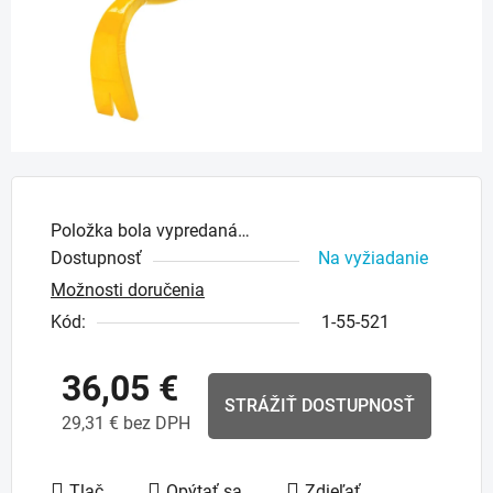
Položka bola vypredaná…
Dostupnosť
Na vyžiadanie
Možnosti doručenia
Kód:
1-55-521
36,05 €
STRÁŽIŤ DOSTUPNOSŤ
29,31 € bez DPH
Jednotková cena:
Tlač
Opýtať sa
Zdieľať