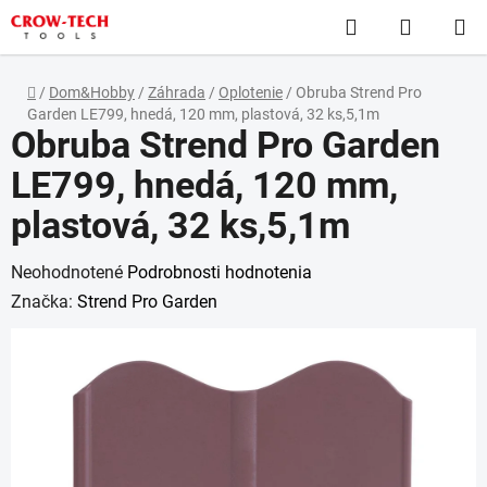
Prejsť
Hľadať
NÁKUP
na
obsah
KOŠÍK
Domov
/
Dom&Hobby
/
Záhrada
/
Oplotenie
/
Obruba Strend Pro
Garden LE799, hnedá, 120 mm, plastová, 32 ks,5,1m
Obruba Strend Pro Garden
LE799, hnedá, 120 mm,
plastová, 32 ks,5,1m
Priemerné
Neohodnotené
Podrobnosti hodnotenia
hodnotenie
Značka:
Strend Pro Garden
produktu
je
0,0
z
5
hviezdičiek.