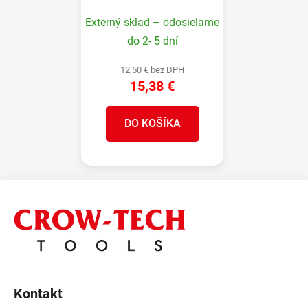
plastová, 32 ks
Externý sklad – odosielame
do 2- 5 dní
12,50 € bez DPH
15,38 €
DO KOŠÍKA
Z
á
p
ä
t
i
Kontakt
e