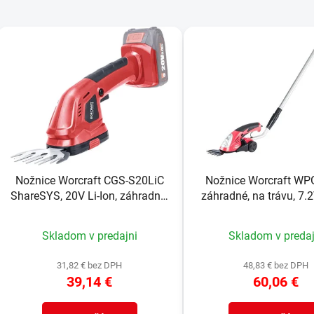
V
ý
p
s
p
r
o
Nožnice Worcraft CGS-S20LiC
Nožnice Worcraft WP
d
ShareSYS, 20V Li-Ion, záhradné,
záhradné, na trávu, 7.2V
u
na trávu, 2v1
1.3Ah, akumulátor
k
Skladom v predajni
Skladom v predaj
t
o
31,82 € bez DPH
48,83 € bez DPH
v
39,14 €
60,06 €