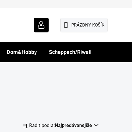
PRÁZDNY KOŠÍK
NÁKUPNÝ
KOŠÍK
Dom&Hobby
Scheppach/Riwall
R
Radiť podľa:
Najpredávanejšie
a