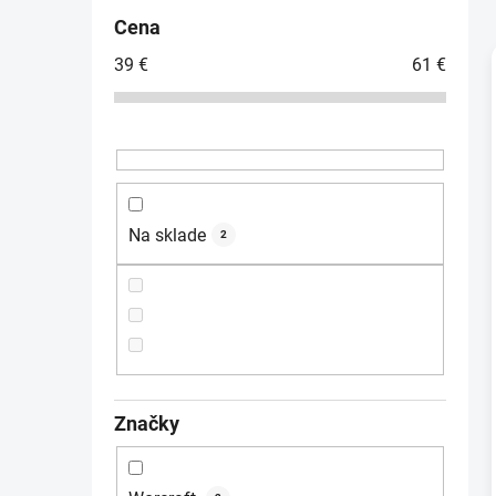
č
Cena
n
39
€
61
€
ý
p
a
i
n
e
l
Na sklade
2
Značky