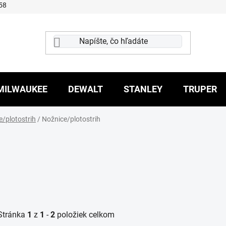
58
MILWAUKEE
DEWALT
STANLEY
TRUPER
e/plotostrih
/
Nožnice/plotostrih
Stránka
1
z
1
-
2
položiek celkom