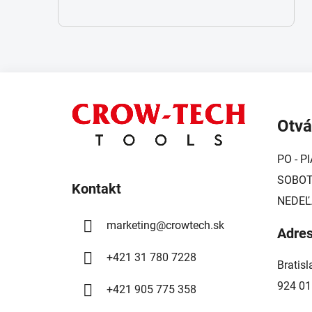
Z
á
Otvá
p
ä
PO - PI
t
SOBOTA
i
Kontakt
NEDEĽ
e
marketing
@
crowtech.sk
Adre
+421 31 780 7228
Bratis
924 01
+421 905 775 358