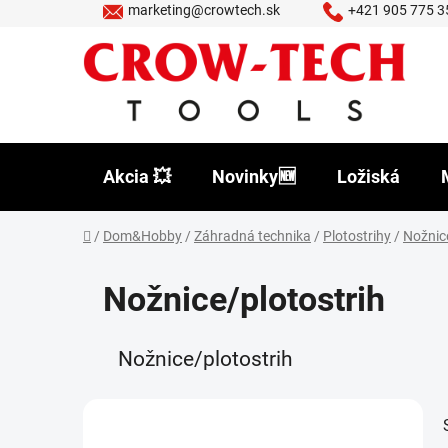
Prejsť
marketing@crowtech.sk
+421 905 775 3
na
obsah
Akcia 💥
Novinky🆕
Ložiská
Domov
/
Dom&Hobby
/
Záhradná technika
/
Plotostrihy
/
Nožnic
Nožnice/plotostrih
Nožnice/plotostrih
B
o