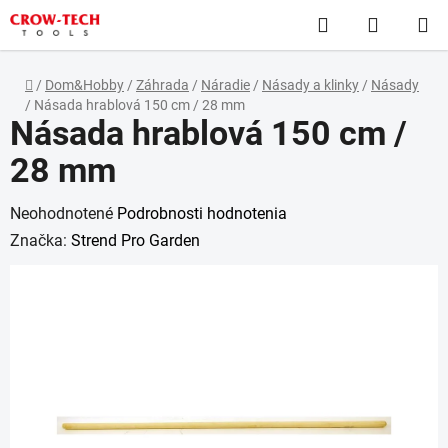
Prejsť
Hľadať
NÁKUP
na
obsah
KOŠÍK
Domov
/
Dom&Hobby
/
Záhrada
/
Náradie
/
Násady a klinky
/
Násady
/
Násada hrablová 150 cm / 28 mm
Násada hrablová 150 cm /
28 mm
Priemerné
Neohodnotené
Podrobnosti hodnotenia
hodnotenie
Značka:
Strend Pro Garden
produktu
je
0,0
z
5
hviezdičiek.