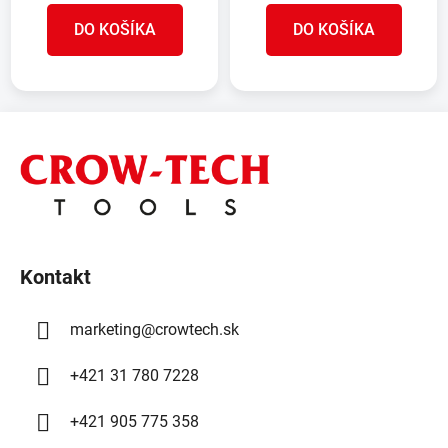
DO KOŠÍKA
DO KOŠÍKA
Z
á
p
ä
t
i
Kontakt
e
marketing
@
crowtech.sk
+421 31 780 7228
+421 905 775 358