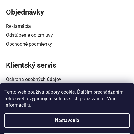
Objednávky
Reklamácia
Odstúpenie od zmluvy
Obchodné podmienky
Klientský servis
Ochrana osobných údajov
Alternatívne riešenie spotrebiteľských sporov
Tento web používa súbory cookie. Ďalším prechádzaním
Zásady používania súborov cookie (EÚ)
tohto webu vyjadrujete súhlas s ich používaním. Viac
informácií
tu
.
Nastavenie
Vytvoril Shoptet
a
Adatelier