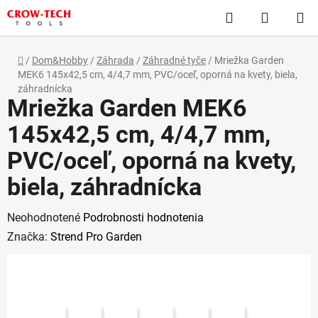
Prejsť
Hľadať
NÁKUP
na
obsah
KOŠÍK
Domov
/
Dom&Hobby
/
Záhrada
/
Záhradné tyče
/
Mriežka Garden
MEK6 145x42,5 cm, 4/4,7 mm, PVC/oceľ, oporná na kvety, biela,
záhradnícka
Mriežka Garden MEK6
145x42,5 cm, 4/4,7 mm,
PVC/oceľ, oporná na kvety,
biela, záhradnícka
Priemerné
Neohodnotené
Podrobnosti hodnotenia
hodnotenie
Značka:
Strend Pro Garden
produktu
je
0,0
z