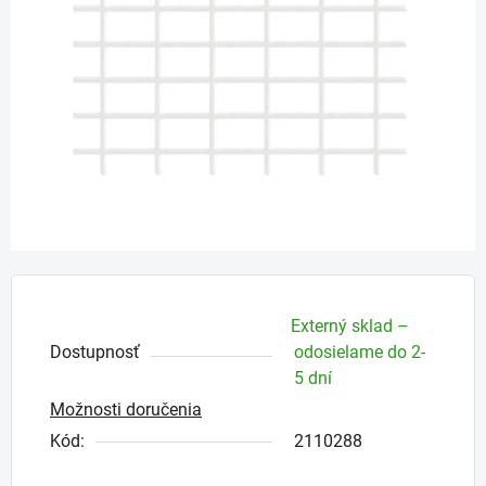
5
hviezdičiek.
Externý sklad –
Dostupnosť
odosielame do 2-
5 dní
Možnosti doručenia
Kód:
2110288