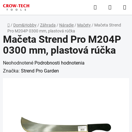
Prejsť
Hľadať
NÁKUP
na
obsah
KOŠÍK
Domov
/
Dom&Hobby
/
Záhrada
/
Náradie
/
Mačety
/
Mačeta Strend
Pro M204P 0300 mm, plastová rúčka
Mačeta Strend Pro M204P
0300 mm, plastová rúčka
Priemerné
Neohodnotené
Podrobnosti hodnotenia
hodnotenie
Značka:
Strend Pro Garden
produktu
je
0,0
z
5
hviezdičiek.