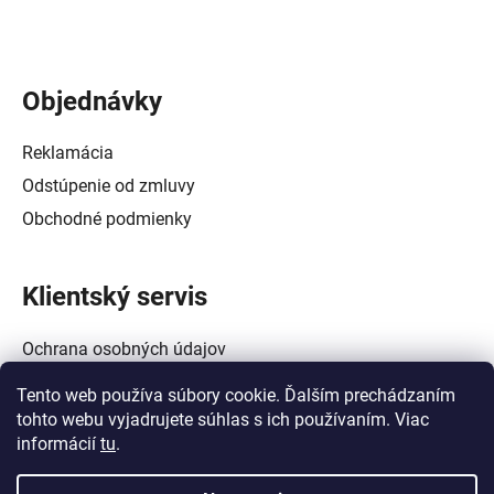
Objednávky
Reklamácia
Odstúpenie od zmluvy
Obchodné podmienky
Klientský servis
Ochrana osobných údajov
Alternatívne riešenie spotrebiteľských sporov
Tento web používa súbory cookie. Ďalším prechádzaním
Zásady používania súborov cookie (EÚ)
tohto webu vyjadrujete súhlas s ich používaním. Viac
informácií
tu
.