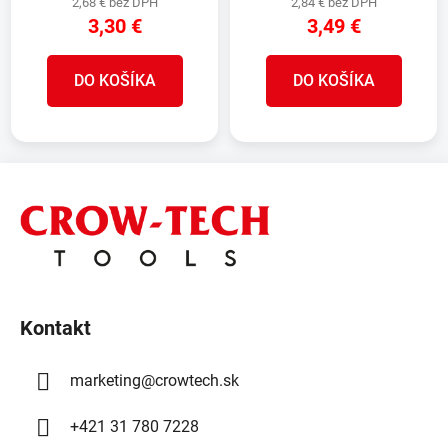
2,68 € bez DPH
2,84 € bez DPH
3,30 €
3,49 €
DO KOŠÍKA
DO KOŠÍKA
Z
á
p
ä
t
i
Kontakt
e
marketing
@
crowtech.sk
+421 31 780 7228