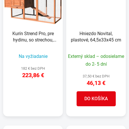
Kurín Strend Pro, pre
Hniezdo Novital,
hydinu, so strechou,
plastové, 64,5x33x45 cm
200x75.5x103 cm
Na vyžiadanie
Externý sklad – odosielame
do 2- 5 dní
182 € bez DPH
223,86 €
37,50 € bez DPH
46,13 €
DETAIL
DO KOŠÍKA