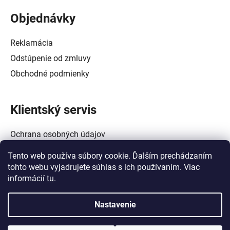
Objednávky
Reklamácia
Odstúpenie od zmluvy
Obchodné podmienky
Klientský servis
Ochrana osobných údajov
Alternatívne riešenie spotrebiteľských sporov
Tento web používa súbory cookie. Ďalším prechádzaním
Zásady používania súborov cookie (EÚ)
tohto webu vyjadrujete súhlas s ich používaním. Viac
informácií
tu
.
Nastavenie
Vytvoril Shoptet
a
Adatelier