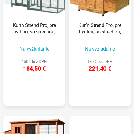
s
d
p
u
r
k
Kurín Strend Pro, pre
Kurín Strend Pro, pre
o
t
hydinu, so strechou,
hydinu, so strechou,
d
o
196x76.5x98 cm
150x100x96 cm
u
v
Na vyžiadanie
Na vyžiadanie
k
t
150 € bez DPH
180 € bez DPH
o
184,50 €
221,40 €
v
DETAIL
DETAIL