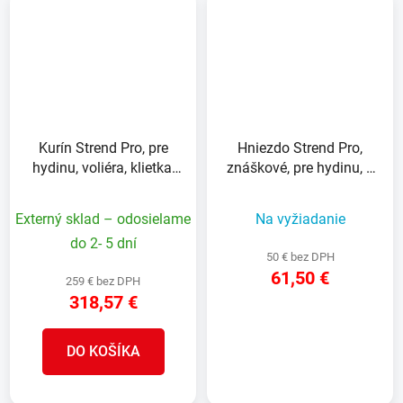
Kurín Strend Pro, pre
Hniezdo Strend Pro,
hydinu, voliéra, klietka,
znáškové, pre hydinu, 3
so strechou, 3x8x2 m
komorové, kovové,
79,6x47,5x52,5 cm, pre 3
Externý sklad – odosielame
Na vyžiadanie
nosnice
do 2- 5 dní
50 € bez DPH
61,50 €
259 € bez DPH
318,57 €
DETAIL
DO KOŠÍKA