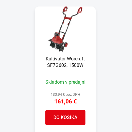
i
V
e
ý
p
p
r
i
o
s
d
p
u
r
k
Kultivátor Worcraft
o
t
SF7G602, 1500W
d
o
u
v
Skladom v predajni
k
t
130,94 € bez DPH
o
161,06 €
v
DO KOŠÍKA