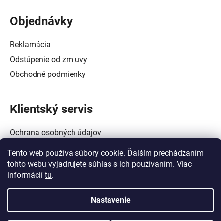
Objednávky
Reklamácia
Odstúpenie od zmluvy
Obchodné podmienky
Klientský servis
Ochrana osobných údajov
Alternatívne riešenie spotrebiteľských sporov
Tento web používa súbory cookie. Ďalším prechádzaním
Zásady používania súborov cookie (EÚ)
tohto webu vyjadrujete súhlas s ich používaním. Viac
informácií
tu
.
Nastavenie