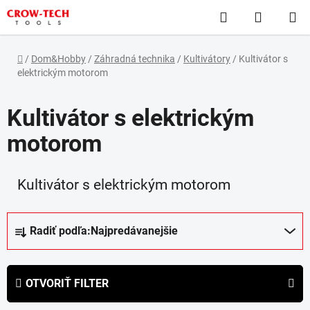
Prejsť
Hľadať
NÁKUP
na
obsah
KOŠÍK
Domov
/
Dom&Hobby
/
Záhradná technika
/
Kultivátory
/
Kultivátor s
elektrickým motorom
Kultivátor s elektrickým
motorom
Kultivátor s elektrickým motorom
R
Radiť podľa:
Najpredávanejšie
a
d
e
OTVORIŤ FILTER
n