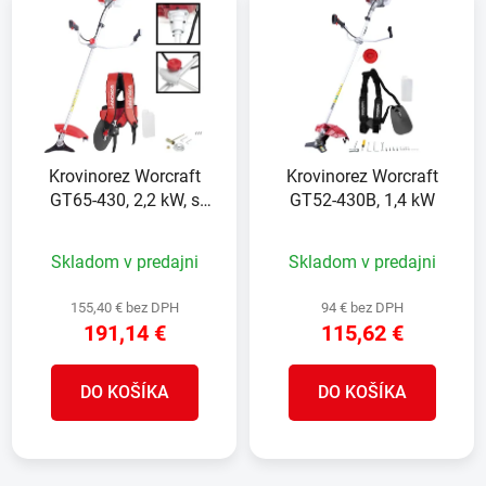
ý
p
p
r
i
o
s
d
p
u
r
k
Krovinorez Worcraft
Krovinorez Worcraft
o
t
GT65-430, 2,2 kW, s
GT52-430B, 1,4 kW
d
o
príslušenstvom,
u
v
ANTIVIBRAČNÁ
Skladom v predajni
Skladom v predajni
k
FUNKCIA
t
155,40 € bez DPH
94 € bez DPH
o
191,14 €
115,62 €
v
DO KOŠÍKA
DO KOŠÍKA