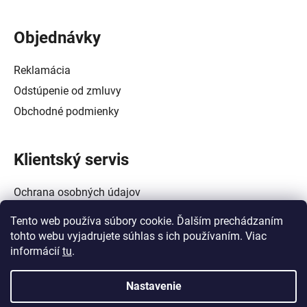
Objednávky
Reklamácia
Odstúpenie od zmluvy
Obchodné podmienky
Klientský servis
Ochrana osobných údajov
Alternatívne riešenie spotrebiteľských sporov
Tento web používa súbory cookie. Ďalším prechádzaním
Zásady používania súborov cookie (EÚ)
tohto webu vyjadrujete súhlas s ich používaním. Viac
informácií
tu
.
Nastavenie