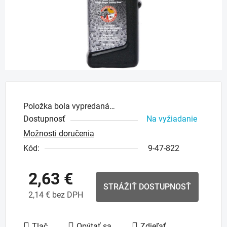
Položka bola vypredaná…
Dostupnosť
Na vyžiadanie
Možnosti doručenia
Kód:
9-47-822
2,63 €
STRÁŽIŤ DOSTUPNOSŤ
2,14 € bez DPH
Jednotková cena:
Tlač
Opýtať sa
Zdieľať