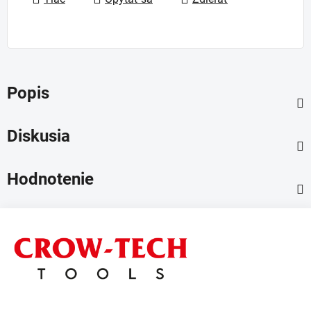
Popis
Diskusia
Hodnotenie
Z
á
p
ä
t
i