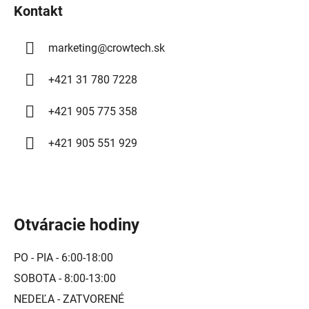
Kontakt
e
marketing
@
crowtech.sk
+421 31 780 7228
+421 905 775 358
+421 905 551 929
Otváracie hodiny
PO - PIA - 6:00-18:00
SOBOTA - 8:00-13:00
NEDEĽA - ZATVORENÉ