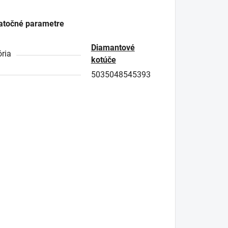
atočné parametre
Diamantové
ria
kotúče
5035048545393