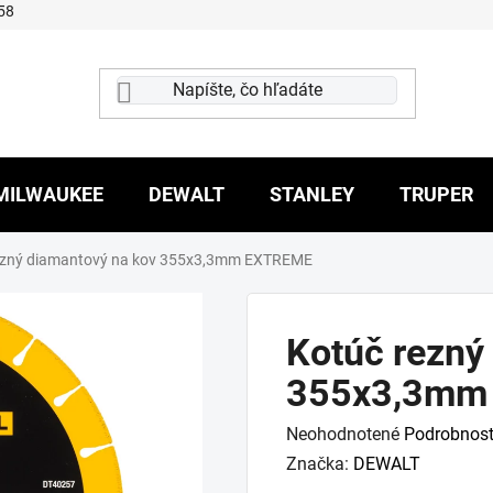
58
MILWAUKEE
DEWALT
STANLEY
TRUPER
ezný diamantový na kov 355x3,3mm EXTREME
Kotúč rezný
355x3,3mm
Priemerné
Neohodnotené
Podrobnost
hodnotenie
Značka:
DEWALT
produktu