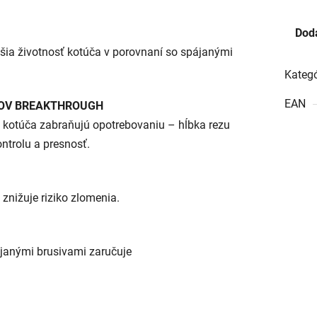
Dod
hšia životnosť kotúča v porovnaní so spájanými
Kategó
EAN
ČOV
BREAKTHROUGH
kotúča zabraňujú opotrebovaniu – hĺbka rezu
ontrolu a presnosť.
 znižuje riziko zlomenia.
janými brusivami zaručuje