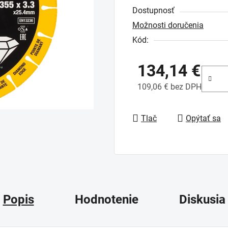
Dostupnosť
je
Možnosti doručenia
0,0
Kód:
z
5
134,14 €
hviezdičiek.
109,06 € bez DPH
Jednotková cena:
Tlač
Opýtať sa
Popis
Hodnotenie
Diskusia