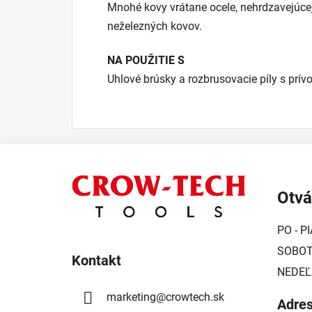
Mnohé kovy vrátane ocele, nehrdzavejúcej o
neželezných kovov.
NA POUŽITIE S
Uhlové brúsky a rozbrusovacie píly s pr
Z
á
Otvá
p
ä
PO - PI
t
SOBOTA
i
Kontakt
NEDEĽ
e
marketing
@
crowtech.sk
Adre