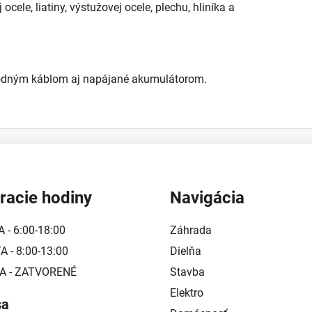
cele, liatiny, výstužovej ocele, plechu, hliníka a
ívodným káblom aj napájané akumulátorom.
racie hodiny
Navigácia
A - 6:00-18:00
Záhrada
 - 8:00-13:00
Dielňa
A - ZATVORENÉ
Stavba
Elektro
sa