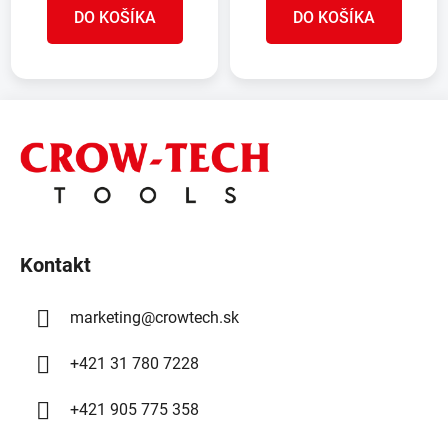
DO KOŠÍKA
DO KOŠÍKA
Z
á
p
ä
t
i
Kontakt
e
marketing
@
crowtech.sk
+421 31 780 7228
+421 905 775 358