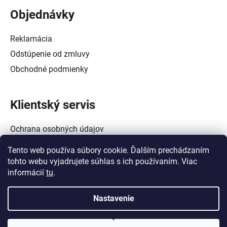
Objednávky
Reklamácia
Odstúpenie od zmluvy
Obchodné podmienky
Klientský servis
Ochrana osobných údajov
Alternatívne riešenie spotrebiteľských sporov
Tento web používa súbory cookie. Ďalším prechádzaním
Zásady používania súborov cookie (EÚ)
tohto webu vyjadrujete súhlas s ich používaním. Viac
informácií
tu
.
Nastavenie
Vytvoril Shoptet
a
Adatelier