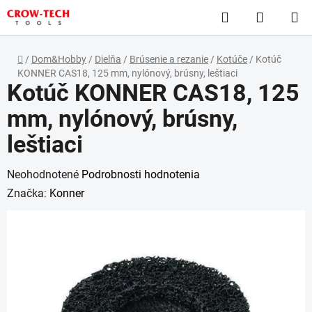
Prejsť
Hľadať
NÁKUP
na
obsah
KOŠÍK
Domov
/
Dom&Hobby
/
Dielňa
/
Brúsenie a rezanie
/
Kotúče
/
Kotúč
KONNER CAS18, 125 mm, nylónový, brúsny, leštiaci
Kotúč KONNER CAS18, 125
mm, nylónový, brúsny,
leštiaci
Priemerné
Neohodnotené
Podrobnosti hodnotenia
hodnotenie
Značka:
Konner
produktu
je
0,0
z
5
hviezdičiek.