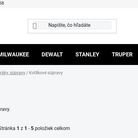
58
MILWAUKEE
DEWALT
STANLEY
TRUPER
paráky, súpravy
/
Kotlíkové súpravy
ravy.
Stránka
1
z
1
-
5
položiek celkom