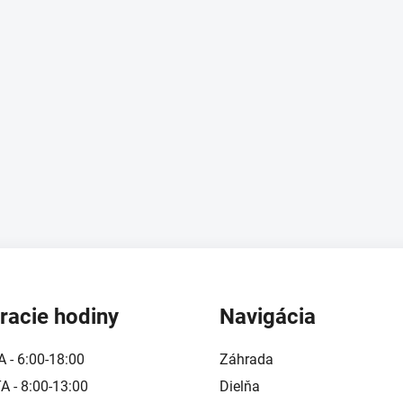
k
y
v
ý
p
i
s
u
racie hodiny
Navigácia
A - 6:00-18:00
Záhrada
 - 8:00-13:00
Dielňa