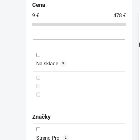
č
Cena
n
9
€
478
€
ý
p
a
i
n
e
l
Na sklade
5
Značky
Strend Pro
2