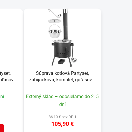
d
e
n
i
e
p
r
o
d
u
yset,
Súprava kotlová Partyset,
k
guľášová,
zabíjačková, komplet, guľášová,
t
račkou,
13 lit. kotlík, s naberačkou,
o
chou
pokrievkou a varechou
ni
Externý sklad – odosielame do 2- 5
v
dní
86,10 € bez DPH
105,90 €