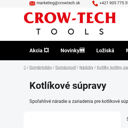
Prejsť
marketing@crowtech.sk
+421 905 775 3
na
obsah
Akcia 💥
Novinky🆕
Ložiská
Domov
/
Dom&Hobby
/
Domácnosť
/
Nádoby
/
Kotlíky, kotliny, 
Kotlíkové súpravy
Spoľahlivé náradie a zariadenia pre kotlíkové súp
B
o