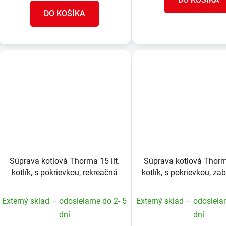
DO KOŠÍKA
Súprava kotlová Thorma 15 lit.
Súprava kotlová Thorma
kotlík, s pokrievkou, rekreačná
kotlík, s pokrievkou, za
Externý sklad – odosielame do 2- 5
Externý sklad – odosiela
dní
dní