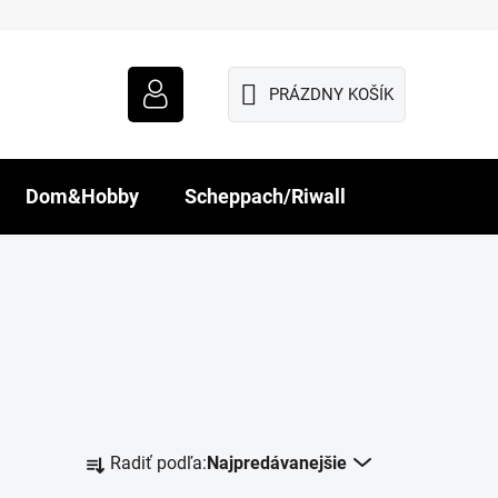
PRÁZDNY KOŠÍK
NÁKUPNÝ
KOŠÍK
Dom&Hobby
Scheppach/Riwall
R
Radiť podľa:
Najpredávanejšie
a