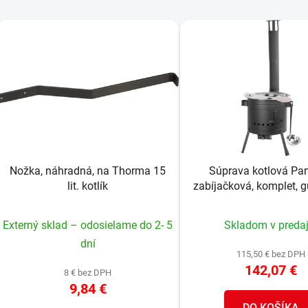
V
ý
p
s
p
r
o
Nožka, náhradná, na Thorma 15
Súprava kotlová Part
d
lit. kotlík
zabíjačková, komplet, 
u
22 lit. kotlík, s nabe
k
pokrievkou a vare
Externý sklad – odosielame do 2- 5
Skladom v predaj
t
dní
o
115,50 € bez DPH
v
142,07 €
8 € bez DPH
9,84 €
DO KOŠÍKA