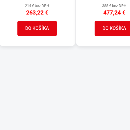
214 € bez DPH
388 € bez DPH
263,22 €
477,24 €
DO KOŠÍKA
DO KOŠÍKA
O
v
l
á
d
a
c
i
e
p
r
v