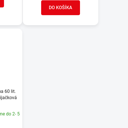
DO KOŠÍKA
 60 lit.
bíjačková
me do 2- 5