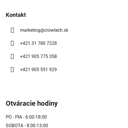
t
i
Kontakt
e
marketing
@
crowtech.sk
+421 31 780 7228
+421 905 775 358
+421 905 551 929
Otváracie hodiny
PO - PIA - 6:00-18:00
SOBOTA - 8:00-13:00