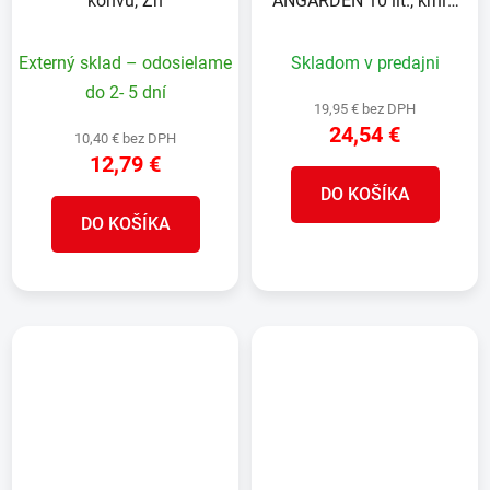
konvu, Zn
ANGARDEN 10 lit., krhľa
na polievanie, kovová,
Zn
Externý sklad – odosielame
Skladom v predajni
do 2- 5 dní
19,95 € bez DPH
24,54 €
10,40 € bez DPH
12,79 €
DO KOŠÍKA
DO KOŠÍKA