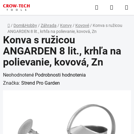
Prejsť
Hľadať
NÁKUP
na
obsah
KOŠÍK
Domov
/
Dom&Hobby
/
Záhrada
/
Konvy
/
Kovové
/
Konva s ružicou
ANGARDEN 8 lit., krhľa na polievanie, kovová, Zn
Konva s ružicou
ANGARDEN 8 lit., krhľa na
polievanie, kovová, Zn
Priemerné
Neohodnotené
Podrobnosti hodnotenia
hodnotenie
Značka:
Strend Pro Garden
produktu
je
0,0
z
5
hviezdičiek.