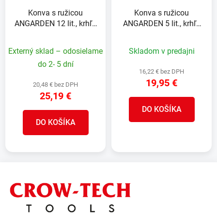
Konva s ružicou
Konva s ružicou
ANGARDEN 12 lit., krhľa
ANGARDEN 5 lit., krhľa
na polievanie, kovová,
na polievanie, kovová,
Zn
Zn
Externý sklad – odosielame
Skladom v predajni
do 2- 5 dní
16,22 € bez DPH
19,95 €
20,48 € bez DPH
25,19 €
DO KOŠÍKA
DO KOŠÍKA
Z
á
p
ä