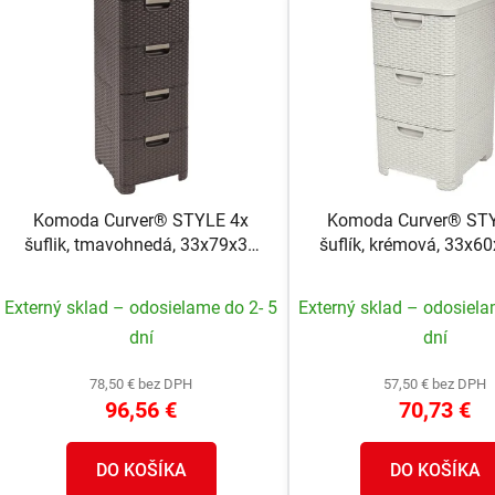
V
ý
p
s
p
r
o
Komoda Curver® STYLE 4x
Komoda Curver® ST
d
šuflik, tmavohnedá, 33x79x38
šuflík, krémová, 33x6
u
cm
k
Externý sklad – odosielame do 2- 5
Externý sklad – odosiela
t
dní
dní
o
v
78,50 € bez DPH
57,50 € bez DPH
96,56 €
70,73 €
DO KOŠÍKA
DO KOŠÍKA