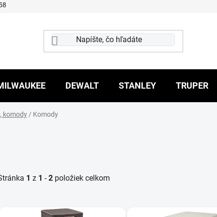
58
MILWAUKEE
DEWALT
STANLEY
TRUPER
y, komody
/
Komody
Stránka
1
z
1
-
2
položiek celkom