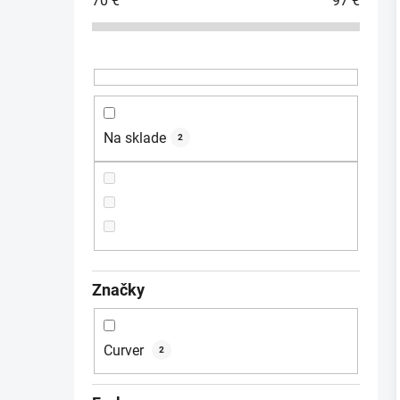
70
€
97
€
ý
p
a
i
n
e
l
Na sklade
2
Značky
Curver
2