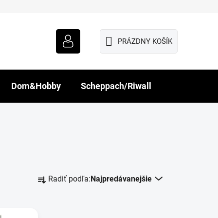
PRÁZDNY KOŠÍK
NÁKUPNÝ
KOŠÍK
Dom&Hobby
Scheppach/Riwall
R
Radiť podľa:
Najpredávanejšie
a
d
e