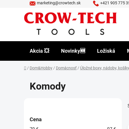
Prejsť
marketing@crowtech.sk
+421 905 775 3
na
obsah
Akcia 💥
Novinky🆕
Ložiská
Domov
/
Dom&Hobby
/
Domácnosť
/
Úložné boxy, nádoby, košík
Komody
B
o
č
Cena
n