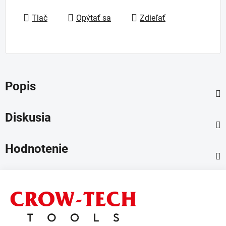
Jednotková cena:
Tlač
Opýtať sa
Zdieľať
Popis
Diskusia
Hodnotenie
Z
á
p
ä