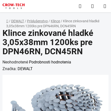
Prejsť
Hľadať
NÁKUP
na
obsah
KOŠÍK
Domov
/
DEWALT
/
Príslušenstvo
/
Klince
/
Klince zinkované hladké
3,05x38mm 1200ks pre DPN46RN, DCN45RN
Klince zinkované hladké
3,05x38mm 1200ks pre
DPN46RN, DCN45RN
Priemerné
Neohodnotené
Podrobnosti hodnotenia
hodnotenie
Značka:
DEWALT
produktu
je
0,0
z
5
hviezdičiek.