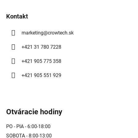
t
i
Kontakt
e
marketing
@
crowtech.sk
+421 31 780 7228
+421 905 775 358
+421 905 551 929
Otváracie hodiny
PO - PIA - 6:00-18:00
SOBOTA - 8:00-13:00