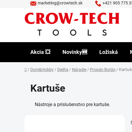
Prejsť
marketing@crowtech.sk
+421 905 775 3
na
obsah
Akcia 💥
Novinky🆕
Ložiská
Domov
/
Dom&Hobby
/
Dielňa
/
Náradie
/
Propán Bután
/
Kartuš
Kartuše
Nástroje a príslušenstvo pre kartuše.
B
o