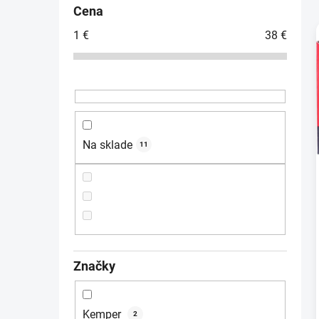
č
Cena
n
1
€
38
€
ý
p
i
a
n
e
l
Na sklade
11
Značky
Kemper
2