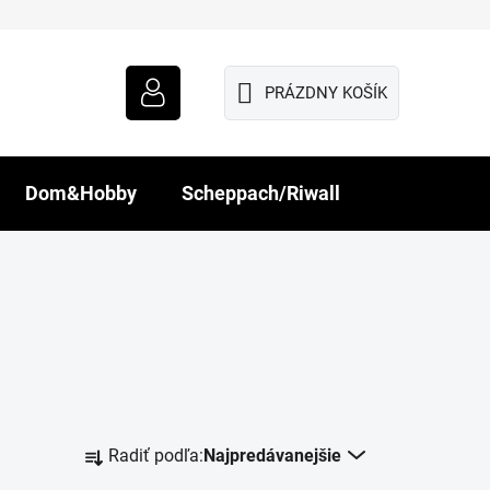
PRÁZDNY KOŠÍK
NÁKUPNÝ
KOŠÍK
Dom&Hobby
Scheppach/Riwall
R
Radiť podľa:
Najpredávanejšie
a