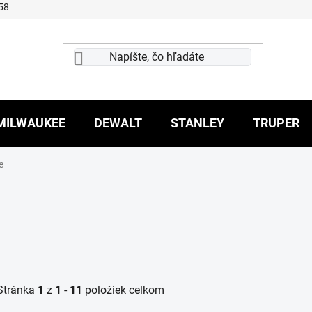
58
MILWAUKEE
DEWALT
STANLEY
TRUPER
e
Stránka
1
z
1
-
11
položiek celkom