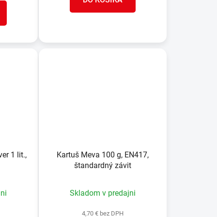
 1 lit.,
Kartuš Meva 100 g, EN417,
štandardný závit
ni
Skladom v predajni
4,70 € bez DPH