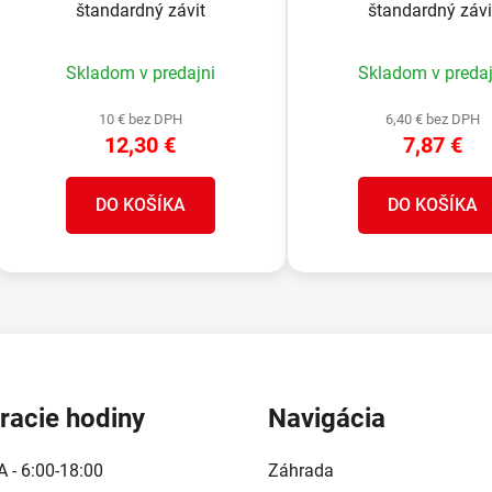
štandardný závit
štandardný závi
Skladom v predajni
Skladom v predaj
10 € bez DPH
6,40 € bez DPH
12,30 €
7,87 €
DO KOŠÍKA
DO KOŠÍKA
O
v
l
á
d
racie hodiny
Navigácia
a
c
A - 6:00-18:00
Záhrada
i