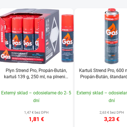
V
ý
p
s
p
r
o
d
Plyn Strend Pro, Propán-Bután,
Kartuš Strend Pro, 600 m
u
kartuš 139 g, 250 ml, na plnenie,
Propán-Bután, štandard
k
do zapaľovačov, Sellbox
t
Externý sklad – odosielame do 2- 5
Externý sklad – odosiela
o
dní
dní
v
1,47 € bez DPH
2,63 € bez DPH
1,81 €
3,23 €