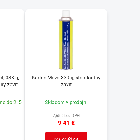
d
e
n
i
e
p
r
o
d
u
l, 338 g,
Kartuš Meva 330 g, štandardný
k
ný závit
závit
t
o
me do 2- 5
Skladom v predajni
v
7,65 € bez DPH
9,41 €
DO KOŠÍKA