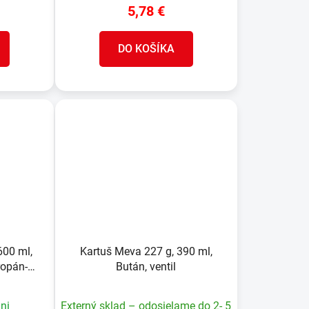
5,78 €
DO KOŠÍKA
600 ml,
Kartuš Meva 227 g, 390 ml,
ropán-
Bután, ventil
závit
ni
Externý sklad – odosielame do 2- 5