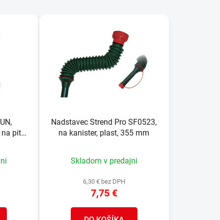
d
e
n
i
e
p
r
o
d
u
 UN,
Nadstavec Strend Pro SF0523,
k
 na pitnú
na kanister, plast, 355 mm
t
o
ni
Skladom v predajni
v
6,30 € bez DPH
7,75 €
DO KOŠÍKA