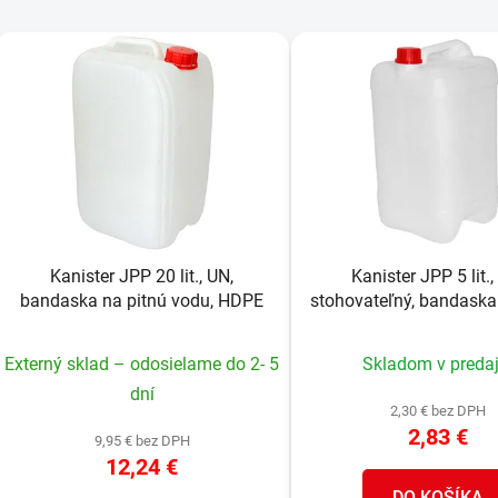
V
ý
p
s
p
r
o
Kanister JPP 20 lit., UN,
Kanister JPP 5 lit.,
d
bandaska na pitnú vodu, HDPE
stohovateľný, bandaska
u
vodu, HDPE
k
Externý sklad – odosielame do 2- 5
Skladom v predaj
t
dní
o
2,30 € bez DPH
v
2,83 €
9,95 € bez DPH
12,24 €
DO KOŠÍKA