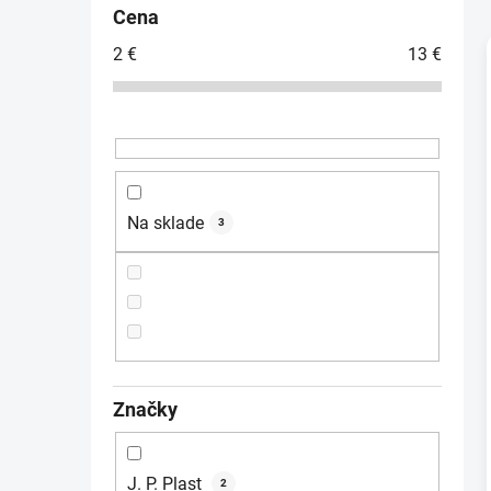
č
Cena
n
2
€
13
€
ý
p
a
i
n
e
l
Na sklade
3
Značky
J. P. Plast
2