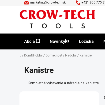
Prejsť
marketing@crowtech.sk
+421 905 775 3
na
obsah
Akcia 💥
Novinky🆕
Ložiská
Domov
/
Dom&Hobby
/
Domácnosť
/
Nádoby
/
Kanistre
Kanistre
Kompletné vybavenie a náradie na kanistre.
B
o