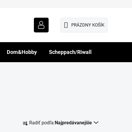
PRÁZDNY KOŠÍK
NÁKUPNÝ
KOŠÍK
Dom&Hobby
Scheppach/Riwall
R
Radiť podľa:
Najpredávanejšie
a