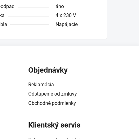
roodpad
áno
ka
4 x 230 V
bla
Napájacie
Objednávky
Reklamácia
Odstúpenie od zmluvy
Obchodné podmienky
Klientský servis