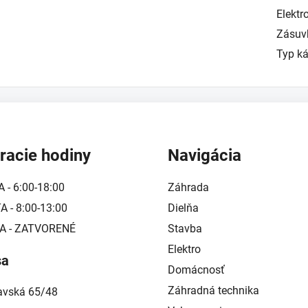
Elekt
Zásuv
Typ ká
racie hodiny
Navigácia
A - 6:00-18:00
Záhrada
 - 8:00-13:00
Dielňa
A - ZATVORENÉ
Stavba
Elektro
sa
Domácnosť
Záhradná technika
lavská 65/48