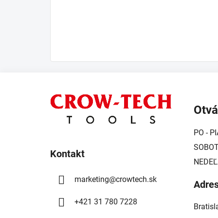
Z
á
Otvá
p
ä
PO - PI
t
SOBOTA
i
Kontakt
NEDEĽ
e
marketing
@
crowtech.sk
Adre
+421 31 780 7228
Bratis