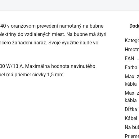
CR040 v oranžovom prevedení namotaný na bubne
Dod
d elektriny do vzdialených miest. Na bubne má štyri
Kategó
cero zariadení naraz. Svoje využitie nájde vo
Hmotn
EAN
000 W/13 A. Maximálna hodnota navinutého
Farba
el má priemer cievky 1,5 mm.
Max. z
kábla
Max. z
kábla
Dĺžka 
Kábel
Na bu
Prieme