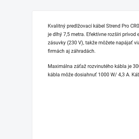
Kvalitný predlžovací kábel Strend Pro 
je dlhý 7,5 metra. Efektívne rozšíri prívo
zásuvky (230 V), takže môžete napájať via
firmách aj záhradách.
Maximálna záťaž rozvinutého kábla je 3
kábla môže dosiahnuť 1000 W/ 4,3 A. Káb