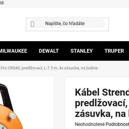
58
MILWAUKEE
DEWALT
STANLEY
TRUPER
 Pro CR040, predlžovací, L-7.5 m, 4x zásuvka, na bubne
Kábel Stren
predlžovací,
zásuvka, na
Priemerné
Neohodnotené
Podrobnost