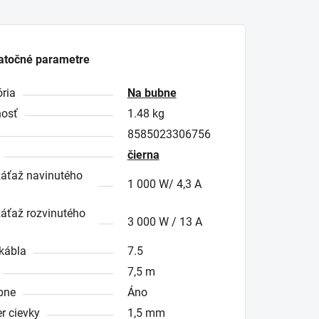
atočné parametre
ria
Na bubne
osť
1.48 kg
8585023306756
čierna
áťaž navinutého
1 000 W/ 4,3 A
áťaž rozvinutého
3 000 W / 13 A
kábla
7.5
7,5 m
bne
Áno
r cievky
1,5 mm