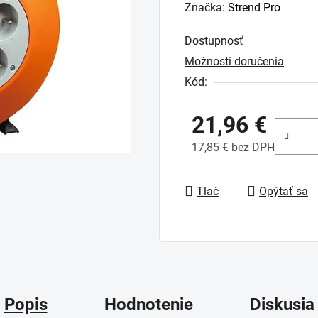
hodnotenie
Značka:
Strend Pro
produktu
Dostupnosť
je
Možnosti doručenia
0,0
Kód:
z
5
21,96 €
hviezdičiek.
17,85 € bez DPH
Jednotková cena:
Tlač
Opýtať sa
Popis
Hodnotenie
Diskusia