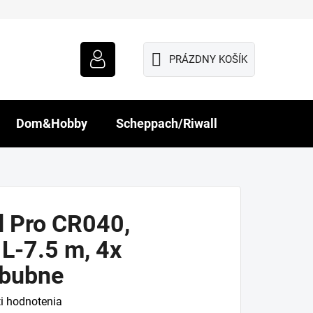
PRÁZDNY KOŠÍK
NÁKUPNÝ
KOŠÍK
Dom&Hobby
Scheppach/Riwall
d Pro CR040,
 L-7.5 m, 4x
 bubne
i hodnotenia