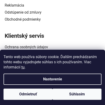
Reklamácia
Odstúpenie od zmluvy
Obchodné podmienky
Klientský servis
Ochrana osobných údajov
Alternatívne riešenie spotrebiteľských sporov
Tento web používa súbory cookie. Ďalším prechádzaním
Zásady používania súborov cookie (EÚ)
tohto webu vyjadrujete súhlas s ich používaním. Viac
informácií
tu
.
Nastavenie
Vytvoril Shoptet
a
Adatelier
Odmietnuť
Súhlasím
Copyright 2026
Crowtech Tools - Galanta
. Všetky práva
vyhradené.