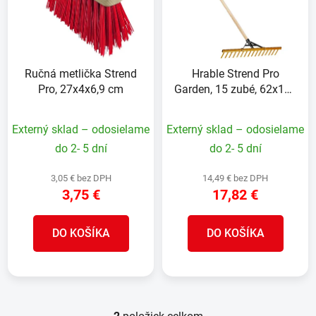
i
o
s
d
p
u
r
k
Ručná metlička Strend
Hrable Strend Pro
o
t
Pro, 27x4x6,9 cm
Garden, 15 zubé, 62x150
d
o
cm, ALU
u
v
Externý sklad – odosielame
Externý sklad – odosielame
k
t
do 2- 5 dní
do 2- 5 dní
o
3,05 € bez DPH
14,49 € bez DPH
v
3,75 €
17,82 €
DO KOŠÍKA
DO KOŠÍKA