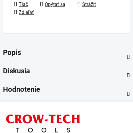
Tlač
Opýtať sa
Strážiť
Zdieľať
Popis
Diskusia
Hodnotenie
Z
á
p
ä