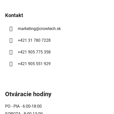
t
i
Kontakt
e
marketing
@
crowtech.sk
+421 31 780 7228
+421 905 775 358
+421 905 551 929
Otváracie hodiny
PO - PIA - 6:00-18:00
SOBOTA - 8:00-13:00