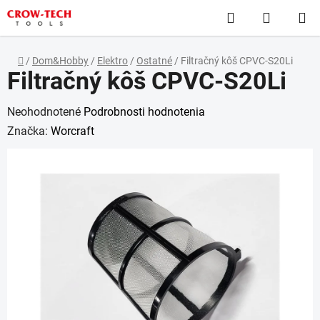
Prejsť
Hľadať
NÁKUP
na
obsah
KOŠÍK
Domov
/
Dom&Hobby
/
Elektro
/
Ostatné
/
Filtračný kôš CPVC-S20Li
Filtračný kôš CPVC-S20Li
Priemerné
Neohodnotené
Podrobnosti hodnotenia
hodnotenie
Značka:
Worcraft
produktu
je
0,0
z
5
hviezdičiek.