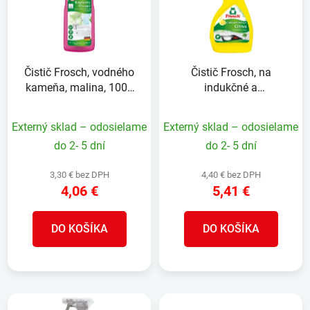
i
o
s
d
p
u
r
k
Čistič Frosch, vodného
Čistič Frosch, na
o
t
kameňa, malina, 1000
indukčné a
d
o
ml
sklokeramické dosky,
u
v
300 ml
Externý sklad – odosielame
Externý sklad – odosielame
k
t
do 2- 5 dní
do 2- 5 dní
o
3,30 € bez DPH
4,40 € bez DPH
v
4,06 €
5,41 €
DO KOŠÍKA
DO KOŠÍKA