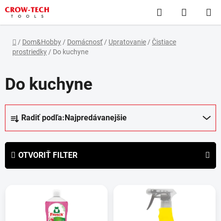
Prejsť
Hľadať
NÁKUP
na
obsah
KOŠÍK
Domov
/
Dom&Hobby
/
Domácnosť
/
Upratovanie
/
Čistiace
prostriedky
/
Do kuchyne
Do kuchyne
R
Radiť podľa:
Najpredávanejšie
a
d
e
OTVORIŤ FILTER
n
i
V
e
ý
p
p
r