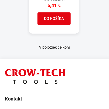
5,41 €
DO KOŠÍKA
9
položiek celkom
O
v
l
Z
á
á
d
p
a
ä
c
t
i
e
i
p
Kontakt
e
r
v