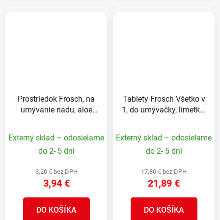
Prostriedok Frosch, na
Tablety Frosch Všetko v
umývanie riadu, aloe
1, do umývačky, limetka,
vera, 750 ml
70 tabliet, ALL in 1
Externý sklad – odosielame
Externý sklad – odosielame
do 2- 5 dní
do 2- 5 dní
3,20 € bez DPH
17,80 € bez DPH
3,94 €
21,89 €
DO KOŠÍKA
DO KOŠÍKA