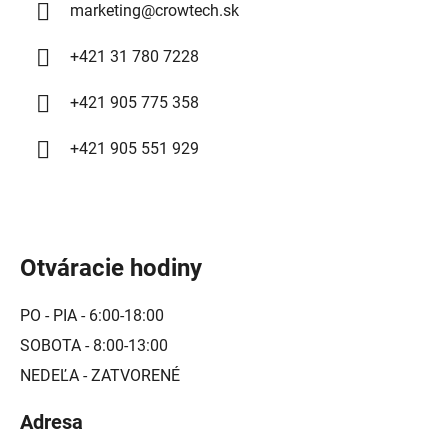
marketing
@
crowtech.sk
k
y
+421 31 780 7228
v
ý
+421 905 775 358
p
i
+421 905 551 929
s
u
Otváracie hodiny
PO - PIA - 6:00-18:00
SOBOTA - 8:00-13:00
NEDEĽA - ZATVORENÉ
Adresa