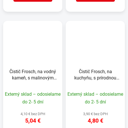
Čistič Frosch, na vodný
Čistič Frosch, na
kameň, s malinovým
kuchyňu, s prírodnou
octom, 500 ml
sódou, 500 ml
Externý sklad – odosielame
Externý sklad – odosielame
do 2- 5 dní
do 2- 5 dní
4,10 € bez DPH
3,90 € bez DPH
5,04 €
4,80 €