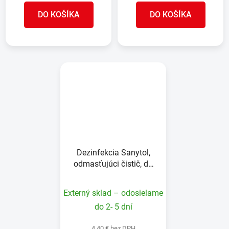
DO KOŠÍKA
DO KOŠÍKA
Dezinfekcia Sanytol,
odmasťujúci čistič, do
kuchyne, citrusové plody,
500 ml
Externý sklad – odosielame
do 2- 5 dní
4,40 € bez DPH