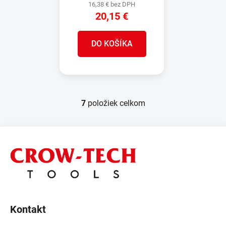
16,38 € bez DPH
20,15 €
DO KOŠÍKA
7
položiek celkom
O
v
l
Z
á
á
d
p
a
ä
c
t
i
e
i
p
Kontakt
e
r