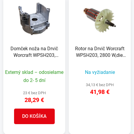
ý
p
p
r
i
o
s
d
p
u
r
k
Domček noža na Drvič
Rotor na Drvič Worcraft
o
t
Worcraft WPSH203,
WPSH203, 2800 W,diel
d
o
2800 W,diel 63
24
u
v
Externý sklad – odosielame
Na vyžiadanie
k
t
do 2- 5 dní
34,13 € bez DPH
o
41,98 €
23 € bez DPH
v
28,29 €
DETAIL
DO KOŠÍKA