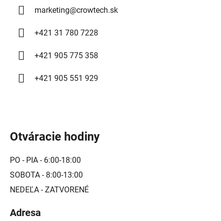
v
marketing
@
crowtech.sk
k
y
+421 31 780 7228
v
ý
+421 905 775 358
p
i
+421 905 551 929
s
u
Otváracie hodiny
PO - PIA - 6:00-18:00
SOBOTA - 8:00-13:00
NEDEĽA - ZATVORENÉ
Adresa