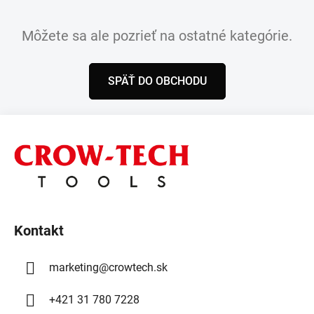
Môžete sa ale pozrieť na ostatné kategórie.
SPÄŤ DO OBCHODU
Z
á
p
ä
t
i
Kontakt
e
marketing
@
crowtech.sk
+421 31 780 7228