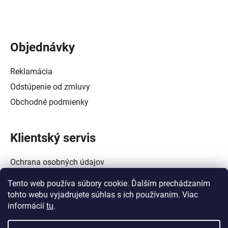
Objednávky
Reklamácia
Odstúpenie od zmluvy
Obchodné podmienky
Klientský servis
Ochrana osobných údajov
Alternatívne riešenie spotrebiteľských sporov
Tento web používa súbory cookie. Ďalším prechádzaním
Zásady používania súborov cookie (EÚ)
tohto webu vyjadrujete súhlas s ich používaním. Viac
informácií
tu
.