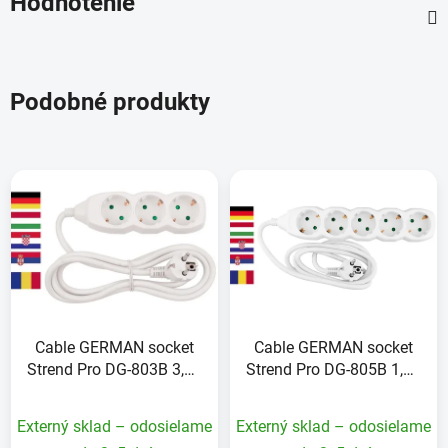
Hodnotenie
Podobné produkty
Cable GERMAN socket
Cable GERMAN socket
Strend Pro DG-803B 3,00
Strend Pro DG-805B 1,50
m, 3 sockets, HU, RO,
m, 5 sockets, HU, RO,
SRB, CRO
SRB, CRO
Externý sklad – odosielame
Externý sklad – odosielame