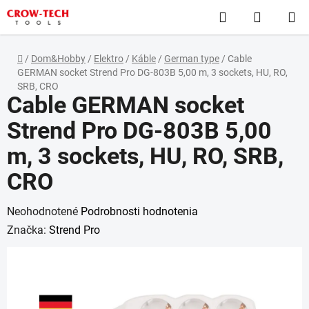
Prejsť
Hľadať
NÁKUP
na
obsah
KOŠÍK
Domov
/
Dom&Hobby
/
Elektro
/
Káble
/
German type
/
Cable
GERMAN socket Strend Pro DG-803B 5,00 m, 3 sockets, HU, RO,
SRB, CRO
Cable GERMAN socket
Strend Pro DG-803B 5,00
m, 3 sockets, HU, RO, SRB,
CRO
Priemerné
Neohodnotené
Podrobnosti hodnotenia
hodnotenie
Značka:
Strend Pro
produktu
je
0,0
z