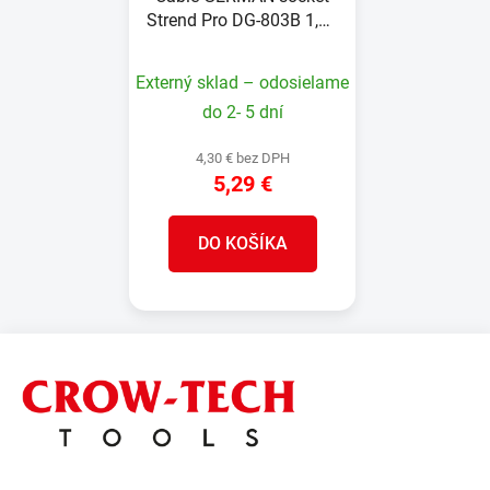
Strend Pro DG-803B 1,50
m, 3 sockets, HU, RO,
SRB, CRO
Externý sklad – odosielame
do 2- 5 dní
4,30 € bez DPH
5,29 €
DO KOŠÍKA
Z
á
p
ä
t
i