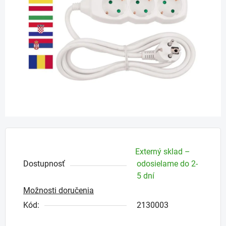
5
hviezdičiek.
Externý sklad –
Dostupnosť
odosielame do 2-
5 dní
Možnosti doručenia
Kód:
2130003