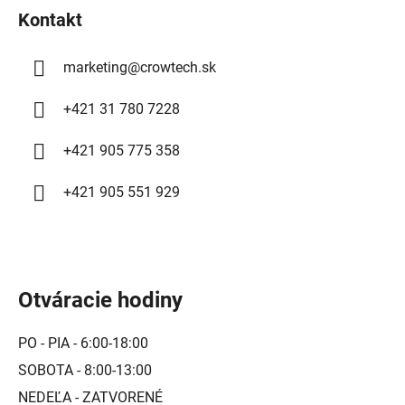
Kontakt
e
marketing
@
crowtech.sk
+421 31 780 7228
+421 905 775 358
+421 905 551 929
Otváracie hodiny
PO - PIA - 6:00-18:00
SOBOTA - 8:00-13:00
NEDEĽA - ZATVORENÉ