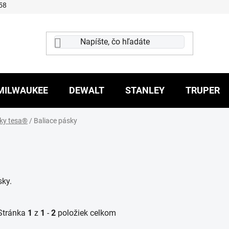
58
MILWAUKEE
DEWALT
STANLEY
TRUPER
ky tesa®
/
Baliace pásky
sky.
Stránka
1
z
1
-
2
položiek celkom