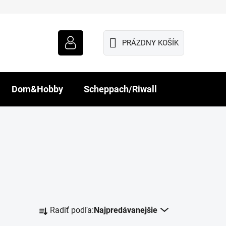
PRÁZDNY KOŠÍK
NÁKUPNÝ
KOŠÍK
Dom&Hobby
Scheppach/Riwall
R
Radiť podľa:
Najpredávanejšie
a