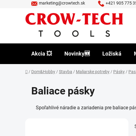
Prejsť
marketing@crowtech.sk
+421 905 775 3
na
obsah
Akcia 💥
Novinky🆕
Ložiská
Domov
/
Dom&Hobby
/
Stavba
/
Maliarske potreby
/
Pásky
/
Pas
Baliace pásky
Spoľahlivé náradie a zariadenia pre baliace pá
B
o