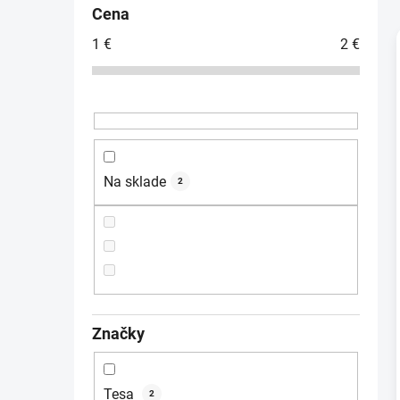
č
Cena
n
1
€
2
€
ý
p
a
i
n
e
l
Na sklade
2
Značky
Tesa
2