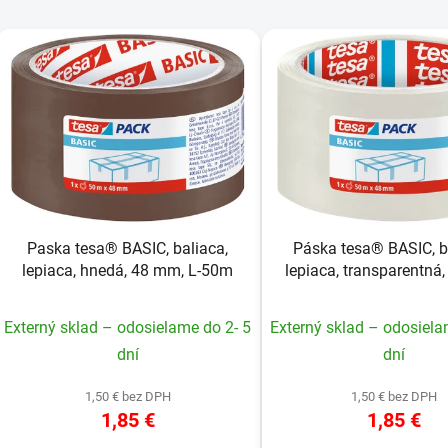
V
ý
p
s
p
r
o
Paska tesa® BASIC, baliaca,
Páska tesa® BASIC, b
d
lepiaca, hnedá, 48 mm, L-50m
lepiaca, transparentná
u
L-50m
k
Externý sklad – odosielame do 2- 5
Externý sklad – odosiela
t
dní
dní
o
v
1,50 € bez DPH
1,50 € bez DPH
1,85 €
1,85 €